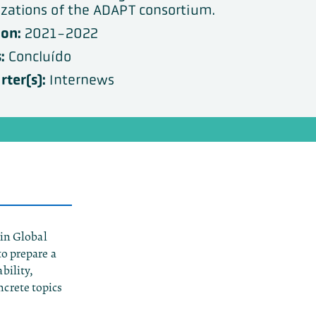
zations of the ADAPT consortium.
ion:
2021-2022
:
Concluído
ter(s):
Internews
 in Global
to prepare a
bility,
crete topics