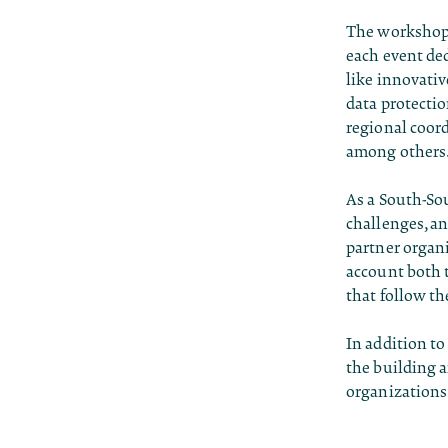
The workshops
each event ded
like innovati
data protectio
regional coord
among others
As a South-So
challenges, an
partner organi
account both 
that follow th
In addition to
the building 
organizations