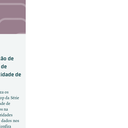
ção de
 de
cidade de
za os
op da Série
ade de
os na
ridades
e dados nos
onfira