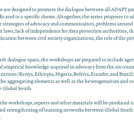
 are designed to promote the dialogue between all ADAPT par
icated to a specific theme. Altogether, the series proposes to a
ve strategies of advocacy and communication, problems around 
n laws, lack of independence for data protection authorities, th
ination between civil society organizations, the role of the priv
.
uth dialogue space, the workshops are prepared to include age
d empirical knowledge acquired in advocacy from the six count
zations (Kenya, Ethiopia, Nigeria, Bolivia, Ecuador, and Brazil)
the aggregating elements as well as the heterogeneities and c
e Global South.
 the workshops, reports and other materials will be produced t
and strengthening of learning networks between Global South
.