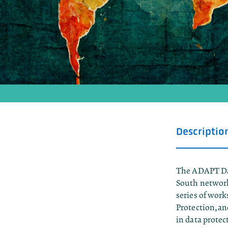
Descriptio
The ADAPT Data
South networks
series of work
Protection, a
in data protec