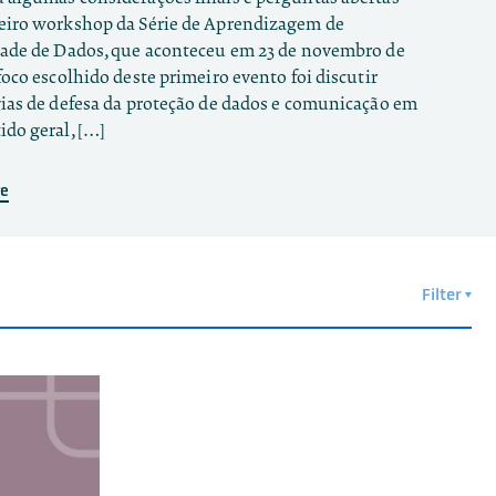
eiro workshop da Série de Aprendizagem de
, que foi a questão de fronteira escolhida para o
que discutiu os desafios na criação e manutenção de
dade de Dados, que aconteceu em 23 de novembro de
 workshop da Série de Aprendizagem de Privacidade
ades independentes de proteção de dados nos países
foco escolhido deste primeiro evento foi discutir
s. Mais uma vez, o evento ancorou o debate sobre
os DA ADAPT. Confira nosso relatório aqui.
gias de defesa da proteção de dados e comunicação em
s concretos, e nesta discussão tivemos um amplo
ido geral, […]
]
re
re
re
Filter
t