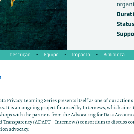
organi
Durat
Status
Suppor
Descrição
Equipe
Impacto
Biblioteca
n
 Privacy Learning Series presents itself as one of our actions
. It is an ongoing project financed by Internews, which aims 
shops with the partners from the Advocating for Data Accounta
nd Transparency (ADAPT – Internews) consortium to discuss con
tion advocacy.