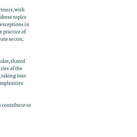
tners, with
ddress topics
exceptions in
e practice of
ate sector,
ndas, shared
ries of the
, taking into
omplexities
o contribute to