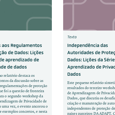
Texto
s aos Regulamentos
Independência das
ção de Dados: Lições
Autoridades de Prote
 de aprendizado de
Dados: Lições da Série
ade de dados
Aprendizado de Priva
Dados
o relatório destaca os
pontos da discussão sobre as
Este pequeno relatório sinteti
 regulamentações de proteção
resultados do terceiro worksh
e foi a questão de fronteira
de Aprendizagem de Privacid
ara o segundo workshop da
Dados, que discutiu os desafi
rendizagem de Privacidade de
criação e manutenção de auto
 uma vez, o evento ancorou o
independentes de proteção d
e exemplos concretos, e nesta
países parceiros DA ADAPT. C