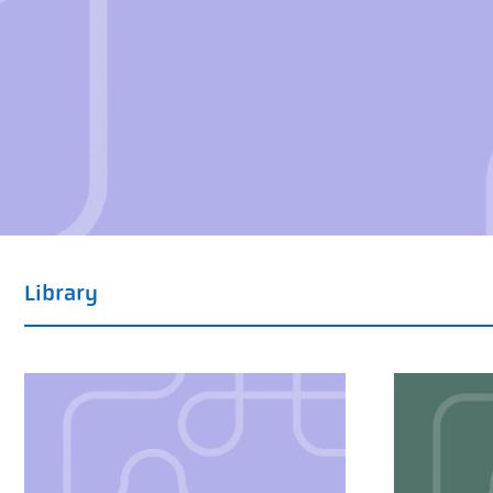
Library
Article
Booklet
Cards
Event
Interview
New