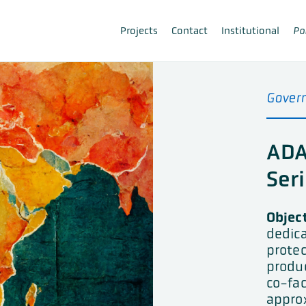
Projects
Contact
Institutional
Po
Gover
ADA
Ser
Object
dedica
protec
produ
co-fac
appro