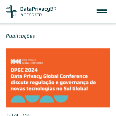
Publicações
22.11.24
-
DPGC