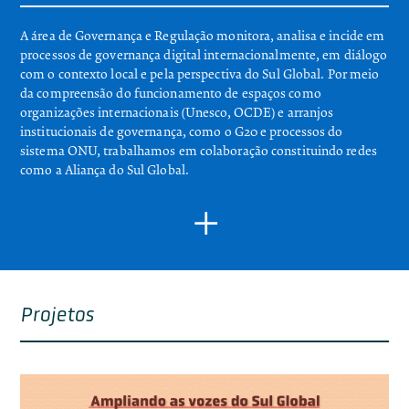
A área de Governança e Regulação monitora, analisa e incide em
processos de governança digital internacionalmente, em diálogo
com o contexto local e pela perspectiva do Sul Global. Por meio
da compreensão do funcionamento de espaços como
organizações internacionais (Unesco, OCDE) e arranjos
institucionais de governança, como o G20 e processos do
sistema ONU, trabalhamos em colaboração constituindo redes
como a Aliança do Sul Global.
×
Busca-se garantir desde a participação da sociedade civil, até a
formulação de políticas que prezem pelos direitos fundamentais
nos meios de datificação das sociedades, concretizando uma
efetivação de direitos e um ecossistema informacional justo.
Projetos