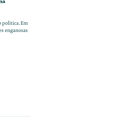
 na
 política. Em
ões enganosas