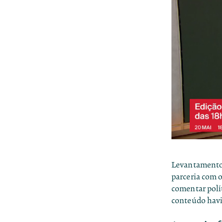
Levantament
parceria com o
comentar polít
conteúdo havia