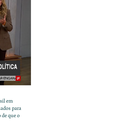
asil em
usados para
o de que o