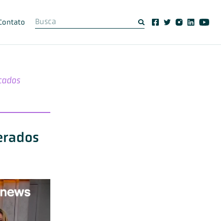
Contato
cados
gerados