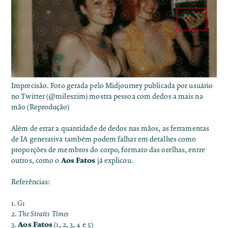
Imprecisão.
Foto gerada pelo Midjourney publicada por usuário
no Twitter (@mileszim) mostra pessoa com dedos a mais na
mão (Reprodução)
Além de errar a quantidade de dedos nas mãos, as ferramentas
de IA generativa também podem falhar em detalhes como
proporções de membros do corpo, formato das orelhas, entre
Aos Fatos
outros, como o
já explicou
.
Referências:
1.
G1
2.
The Straits Times
Aos Fatos
3.
(
1
,
2
,
3
,
4
e
5
)