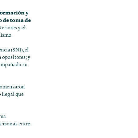
formación y
so de toma de
eriores y el
nismo.
ncia (SNI), el
a opositores; y
n empañado su
 comenzaron
o ilegal que
ama
 personas entre