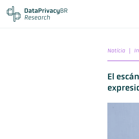
Notícia
|
In
El escá
expresi