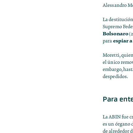
Alessandro Mo
La destitución
Supremo Feder
Bolsonaro
(2
espiar a
para
Moretti, quie
el único remov
embargo, hast
despedidos.
Para ente
La ABIN fue c
es un órgano d
de alrededor 