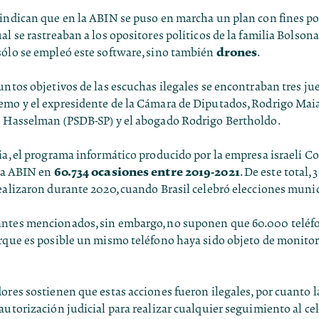
indican que en la ABIN se puso en marcha un plan con fines pol
al se rastreaban a los opositores políticos de la familia Bolsona
drones
sólo se empleó este software, sino también
.
untos objetivos de las escuchas ilegales se encontraban tres ju
emo y el expresidente de la Cámara de Diputados, Rodrigo Maia,
e Hasselman (PSDB-SP) y el abogado Rodrigo Bertholdo.
ía, el programa informático producido por la empresa israelí C
60.734 ocasiones entre 2019-2021
 la ABIN en
. De este total, 
ealizaron durante 2020, cuando Brasil celebró elecciones munic
ntes mencionados, sin embargo, no suponen que 60.000 teléf
orque es posible un mismo teléfono haya sido objeto de monitor
ores sostienen que estas acciones fueron ilegales, por cuanto l
autorización judicial para realizar cualquier seguimiento al ce