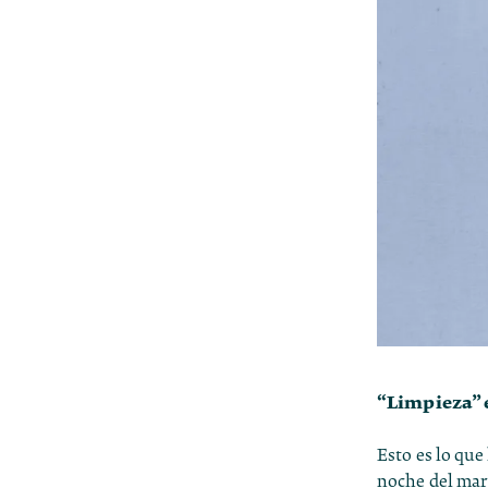
“Limpieza” e
Esto es lo qu
noche del mart