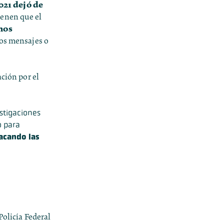
021 dejó de
ienen que el
nos
los mensajes o
ación por el
stigaciones
o para
acando las
Policía Federal