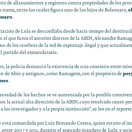
rie de allanamientos y registros contra propiedades de los pre
e
a trama, entre los cuales figura uno de los hijos de Bolsonaro,
onaro
.
ración de Lula se desconfiaba desde hacía tiempo del destituid
n el que fuera el anterior director de la ABIN, Alexandre Rama
o de los cerebros de la red de espionaje ilegal y que actualmen
l partido del exmandatario.
s, la policía denunció la existencia de una conexión entre mie
per
ión de Abin y antiguos, como Ramagem, con el propósito de
ones
.
ravedad de los hechos se ve aumentada por la posible conniven
on la actual alta dirección de la ABIN, cuyo resultado causó per
a los investigados y a la propia institución”, se lee en el reporte
y está comandada por Luiz Fernando Correa, quien estuvo al m
l entre 2007 y 2011, durante el segundo mandato de Lula; y quie