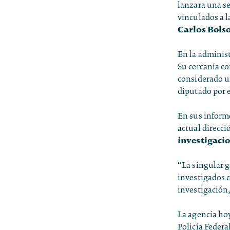
lanzara una se
vinculados a l
Carlos Bols
En la administ
Su cercanía co
considerado un
diputado por e
En sus informe
actual direcc
investigaci
“La singular g
investigados c
investigación, 
La agencia ho
Policía Federa