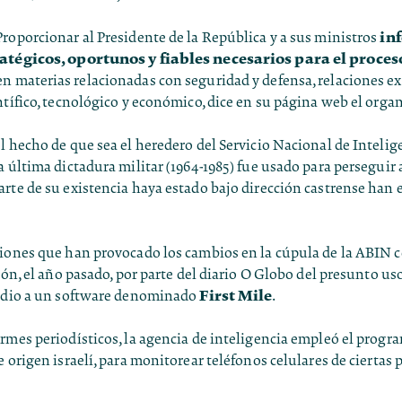
in
roporcionar al Presidente de la República y a sus ministros
ratégicos, oportunos y fiables necesarios para el proce
en materias relacionadas con seguridad y defensa, relaciones ext
ntífico, tecnológico y económico, dice en su página web el orga
l hecho de que sea el heredero del Servicio Nacional de Intelige
a última dictadura militar (1964-1985) fue usado para perseguir 
arte de su existencia haya estado bajo dirección castrense ha
ciones que han provocado los cambios en la cúpula de la ABIN
ción, el año pasado, por parte del diario O Globo del presunto us
First Mile
a dio a un software denominado
.
rmes periodísticos, la agencia de inteligencia empleó el progr
e origen israelí, para monitorear teléfonos celulares de ciertas