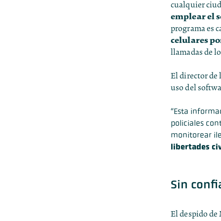
cualquier ciu
emplear el 
programa es c
celulares po
llamadas de lo
El director de
uso del softwa
“Esta informa
policiales co
monitorear ile
libertades ci
Sin conf
El despido de 