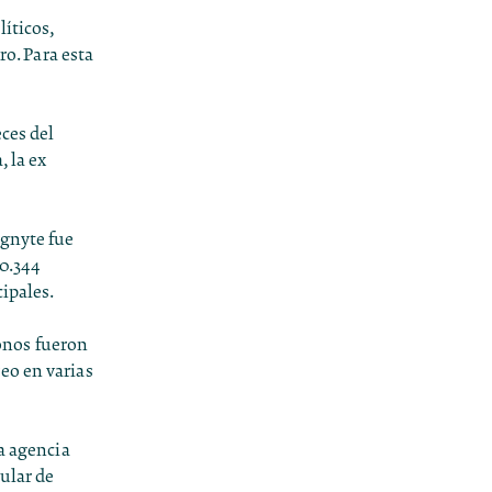
íticos,
ro. Para esta
eces del
 la ex
ognyte fue
30.344
ipales.
onos fueron
eo en varias
a agencia
lular de