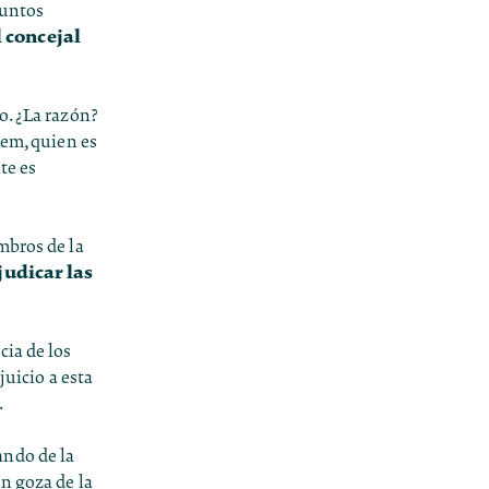
suntos
l concejal
o. ¿La razón?
gem, quien es
te es
mbros de la
judicar las
cia de los
juicio a esta
.
ando de la
n goza de la