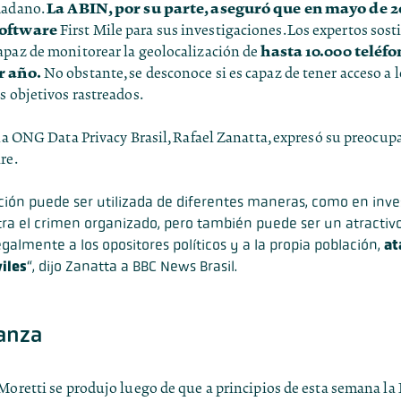
La ABIN, por su parte, aseguró que en mayo de 2
dadano.
software
First Mile para sus investigaciones.Los expertos sost
hasta 10.000 teléfo
apaz de monitorear la geolocalización de
r año.
No obstante, se desconoce si es capaz de tener acceso a 
s objetivos rastreados.
 la ONG Data Privacy Brasil, Rafael Zanatta, expresó su preocup
re.
ción puede ser utilizada de diferentes maneras, como en inve
ntra el crimen organizado, pero también puede ser un atractiv
galmente a los opositores políticos y a la propia población,
at
viles
“, dijo Zanatta a BBC News Brasil.
ianza
Moretti se produjo luego de que a principios de esta semana la 