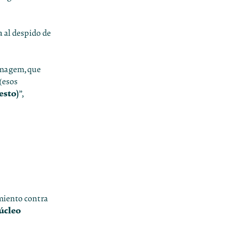
a al despido de
amagem, que
(esos
esto)
”,
miento contra
úcleo