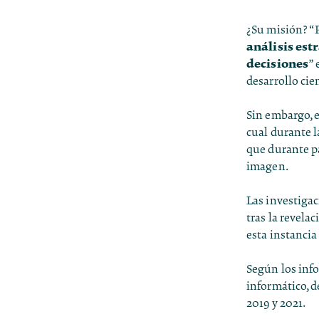
¿Su misión? “P
análisis est
decisiones
” 
desarrollo cie
Sin embargo, e
cual durante l
que durante p
imagen.
Las investiga
tras la revela
esta instanci
Según los info
informático, d
2019 y 2021.