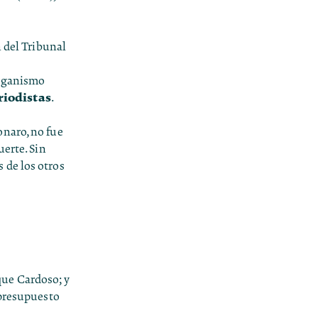
n del Tribunal
organismo
riodistas
.
onaro, no fue
uerte. Sin
 de los otros
que Cardoso; y
 presupuesto