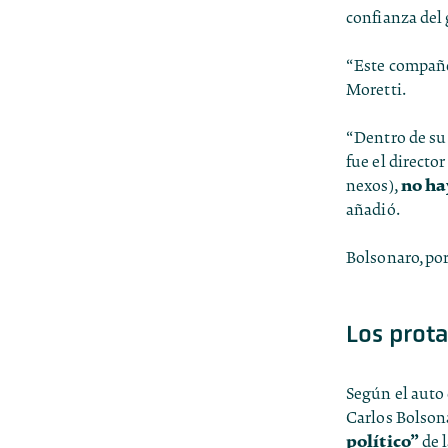
confianza del
“Este compañer
Moretti.
“Dentro de su
fue el directo
no ha
nexos),
añadió.
Bolsonaro, por
Los prota
Según el auto
Carlos Bolsona
político”
de l