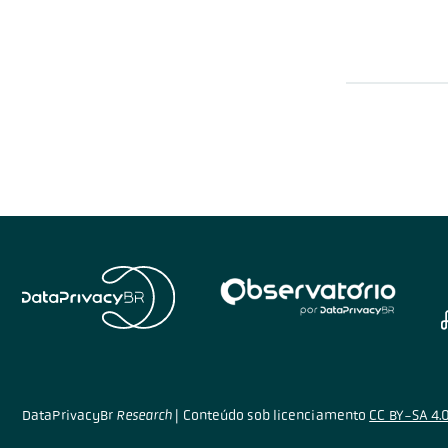
DataPrivacyBr
Research
|
Conteúdo sob licenciamento
CC BY-SA 4.