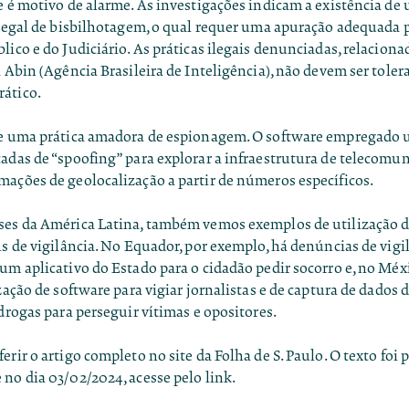
de é motivo de alarme. As investigações indicam a existência d
ilegal de bisbilhotagem, o qual requer uma apuração adequada 
lico e do Judiciário. As práticas ilegais denunciadas, relaciona
a Abin (Agência Brasileira de Inteligência), não devem ser tol
ático.
de uma prática amadora de espionagem. O software empregado u
adas de “spoofing” para explorar a infraestrutura de telecomun
mações de geolocalização a partir de números específicos.
ses da América Latina, também vemos exemplos de utilização d
ns de vigilância. No Equador, por exemplo, há denúncias de vigi
um aplicativo do Estado para o cidadão pedir socorro e, no Méx
ização de software para vigiar jornalistas e de captura de dados 
 drogas para perseguir vítimas e opositores.
erir o artigo completo no site da Folha de S. Paulo. O texto foi
 no dia 03/02/2024, acesse pelo
link
.