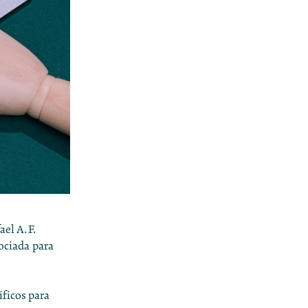
el A. F.
sociada para
ficos para