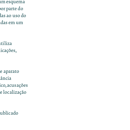
e um esquema
por parte do
das ao uso do
eradas em um
tiliza
icações,
e aparato
lância
ico, acusações
de localização
 publicado