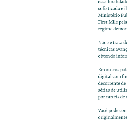
essa finalida
sofisticado e 
Ministério Púb
First Mile pel
regime democr
Não se trata 
técnicas avanç
obtendo infor
Em outros paí
digital com fi
decorrente de 
sérias de util
por cartéis de
Você pode conf
originalmente