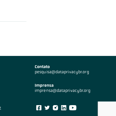
Contato
pesquisa@dataprivacybr.org
Imprensa
imprensa@dataprivacybr.org
e