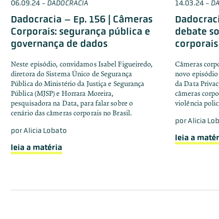
06.09.24
-
DADOCRACIA
14.03.24
-
DA
Dadocracia – Ep. 156 | Câmeras
Dadocraci
Corporais: segurança pública e
debate s
governança de dados
corporai
Neste episódio, convidamos Isabel Figueiredo,
Câmeras corpo
diretora do Sistema Único de Segurança
novo episódio 
Pública do Ministério da Justiça e Segurança
da Data Privacy
Pública (MJSP) e Horrara Moreira,
câmeras corpo
pesquisadora na Data, para falar sobre o
violência polic
cenário das câmeras corporais no Brasil.
por
Alicia Lo
por
Alicia Lobato
leia a matér
leia a matéria