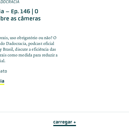
DOCRACIA
a – Ep. 146 | O
obre as câmeras
s
rais, uso obrigatório ou não? O
do Dadocracia, podcast oficial
 Brasil, discute a eficiência das
rais como medida para reduzir a
ial.
bato
ia
carregar +