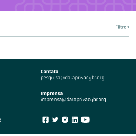
Filtro
Contato
pesquisa@dataprivacybr.org
Imprensa
imprensa@dataprivacybr.org
e