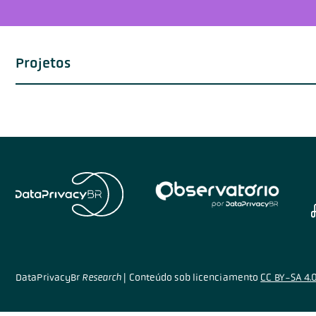
Projetos
Em andamento
Concluídos
Todos
DataPrivacyBr
Research
|
Conteúdo sob licenciamento
CC BY-SA 4.