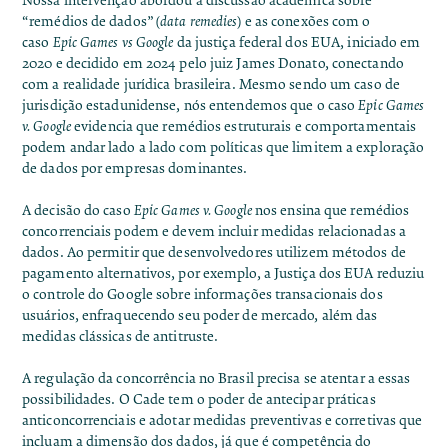
Nossa intervenção abordou a discussão acadêmica sobre
“remédios de dados” (
data remedies
) e as conexões com o
caso
Epic Games vs Google
da justiça federal dos EUA
, iniciado em
2020 e decidido em 2024 pelo juiz James Donato, conectando
com a realidade jurídica brasileira. Mesmo sendo um caso de
jurisdição estadunidense, nós entendemos que o caso
Epic Games
v. Google
evidencia que remédios estruturais e comportamentais
podem andar lado a lado com políticas que limitem a exploração
de dados por empresas dominantes.
A decisão do caso
Epic Games v. Google
nos ensina que remédios
concorrenciais podem e devem incluir medidas relacionadas a
dados. Ao permitir que desenvolvedores utilizem métodos de
pagamento alternativos, por exemplo, a Justiça dos EUA reduziu
o controle do Google sobre informações transacionais dos
usuários, enfraquecendo seu poder de mercado, além das
medidas clássicas de antitruste.
A regulação da concorrência no Brasil precisa se atentar a essas
possibilidades. O Cade tem o poder de antecipar práticas
anticoncorrenciais e adotar medidas preventivas e corretivas que
incluam a dimensão dos dados, já que é competência do