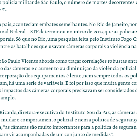
 polícia militar de São Paulo, o número de mortes decorrentes
57%.
o país, aconteciam embates semelhantes. No Rio de Janeiro, por
al Federal – STF determinou no início de 2023 que as policiai
porais. Só que no Rio, uma pesquisa feita pelo Instituto Fogo 
ntre os batalhões que usavam câmeras corporais a violência n
oão Paulo Vicente aborda como traçar correlações robustas entr
 das câmeras e o aumento ou diminuição da violência policial
ncorporação dos equipamentos é lento, nem sempre todos os pol
am, há uma série de variáveis. E foi por isso que muita gente 
s impactos das câmeras corporais precisavam ser considerados
 amplo.
Ricardo, diretora-executiva do Instituto Sou da Paz, as câmeras
e mudar o comportamento policial e nem a política de seguranç
, “as câmeras são muito importantes para a política de seguran
isam vir acompanhadas de um conjunto de medidas”.