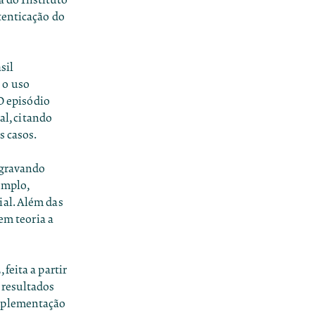
tenticação do
sil
 o uso
 O episódio
al, citando
s casos.
 gravando
emplo,
ial. Além das
em teoria a
feita a partir
 resultados
implementação