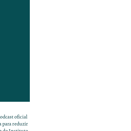
dcast oficial
a para reduzir
a do Instituto