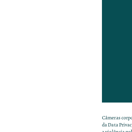
Câmeras corpor
da Data Privac
a violência po