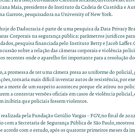
liana Maia, presidente do Instituto da Cadeia de Custódia e Au
na Garrote, pesquisadora na University of New York.
hoje do Dadocracia é parte de uma pesquisa da Data Privacy Bra
ras Corporais na segurança pública: parâmetros jurídicos para
 dados
, pesquisa financiada pelo Instituto Betty e Jacob Laffer.
iscussão sobre a relação das câmeras corporais e violência polici
os recentes onde o aparelho foi importante para a resolução do
o, a promessa de ter uma câmera presa ao uniforme do policial,
ações, tornaria mais difícil inventar autos de resistência, por ex
e a morte de um suspeito aconteceu porque ele atirou no polic
em a contestar versões oficiais em casos de violência policial, 
 inibiria que policiais fossem violentos.
ealizada pela Fundação Getúlio Vargas – FGV, no final de 2022, 
o com a Secretaria de Segurança Pública de São Paulo, mostrou
e acordo com o estudo, após os quatorze primeiros meses da 