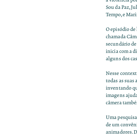
Sou da Paz, Ju
Tempo, e Mari
O episódio de 
chamada
Câma
secundário de
inicia com a d
alguns dos cas
Nesse context
todas as suas 
inventando qu
imagens ajudar
câmera também
Uma pesquisa r
de um convêni
animadores. D