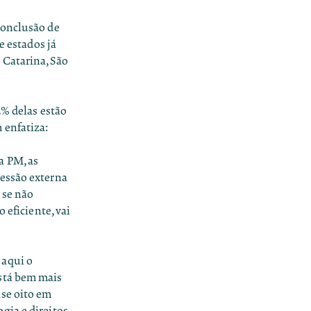
conclusão de
e estados já
 Catarina, São
2% delas estão
 enfatiza:
a PM, as
ressão externa
 se não
 eficiente, vai
 aqui o
está bem mais
ase oito em
gia e direitos