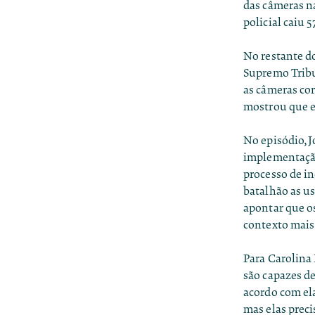
das câmeras na
policial caiu 
No restante d
Supremo Tribun
as câmeras cor
mostrou que e
No episódio, J
implementação
processo de i
batalhão as us
apontar que o
contexto mais
Para Carolina 
são capazes d
acordo com ela
mas elas prec