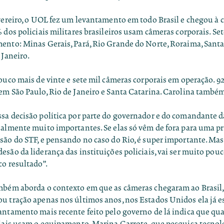
evereiro, o UOL fez um levantamento em todo Brasil e chegou à 
 dos policiais militares brasileiros usam câmeras corporais. Set
ento: Minas Gerais, Pará, Rio Grande do Norte, Roraima, Santa
 Janeiro.
ouco mais de vinte e sete mil câmeras corporais em operação. 9
em São Paulo, Rio de Janeiro e Santa Catarina. Carolina também
sa decisão política por parte do governador e do comandante d
ealmente muito importantes. Se elas só vêm de fora para uma p
são do STF, e pensando no caso do Rio, é super importante. Mas
são da liderança das instituições policiais, vai ser muito pouco
o resultado”.
mbém aborda o contexto em que as câmeras chegaram ao Brasil,
u tração apenas nos últimos anos, nos Estados Unidos ela já 
antamento mais recente feito pelo governo de lá indica que qu
iais usam o equipamento. Marina Garrote, que pesquisa tecnolo