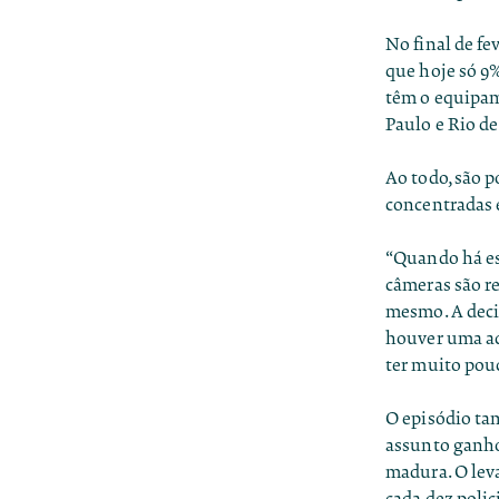
No final de f
que hoje só 9%
têm o equipam
Paulo e Rio de
Ao todo, são p
concentradas 
“Quando há es
câmeras são r
mesmo. A deci
houver uma ade
ter muito pouc
O episódio ta
assunto ganho
madura. O lev
cada dez polic