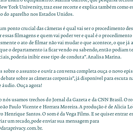
w York University, traz esse recorte e explica também como e
 do aparelho nos Estados Unidos.
um ponto crucial das câmeras é qual vai ser o procedimento des
 essas filmagens e quem vai poder ver e qual é o procedimento 
mente o ato de filmar não vai mudar o que acontece, o que já a
 que o departamento ia ficar vendo ou sabendo, então podiam te
ciais, poderia inibir esse tipo de conduta”. Analisa Marina.
s sobre o assunto e ouvir a conversa completa ouça o novo epi
debate sobre as câmeras corporais”, já disponível para escuta n
e áudio.
Ouça agora
!
 nós usamos trechos do Jornal da Gazeta e da CNN Brasil. O ro
João Paulo Vicente e Horrara Moreira. A produção é de Alicia L
ro Henrique Santos. O som é da Vega Films. E se quiser entrar 
viar um recado, pode enviar sua mensagem para
dataprivacy.com.br
.