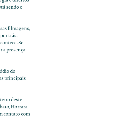
stá sendo o
sas filmagens,
por trás.
contece. Se
r a presença
sódio do
as principais
teiro deste
obato, Horrara
em contato com