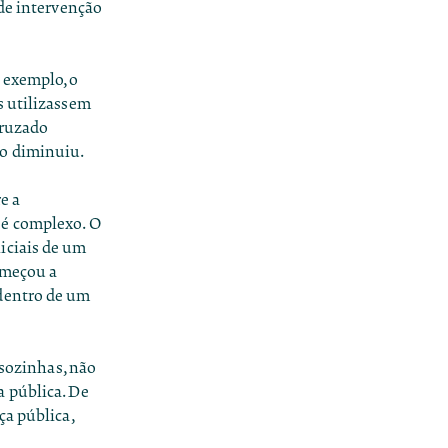
 de intervenção
 exemplo, o
s utilizassem
Cruzado
ão diminuiu.
e a
 é complexo. O
iciais de um
começou a
 dentro de um
 sozinhas, não
a pública. De
ça pública,