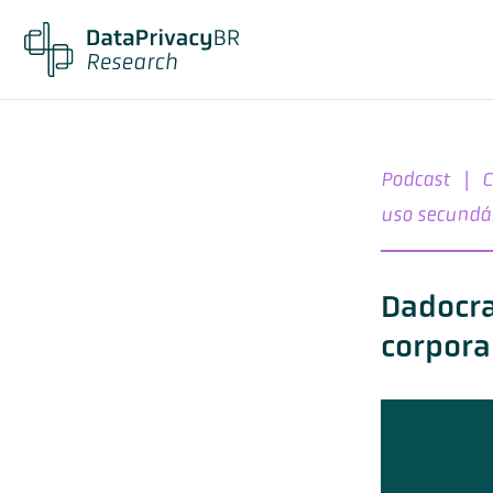
Podcast
|
C
uso secundá
Dadocra
corpora