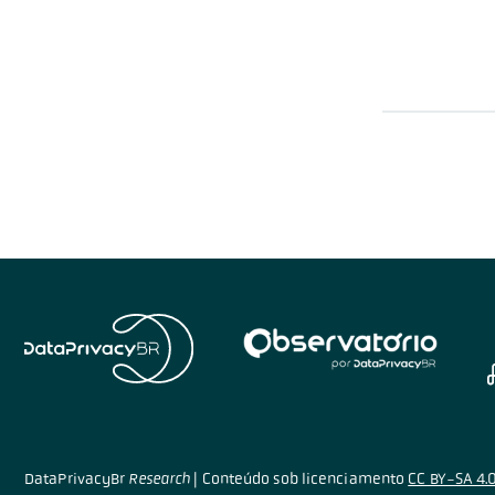
DataPrivacyBr
Research
|
Conteúdo sob licenciamento
CC BY-SA 4.