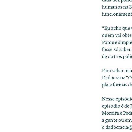
humanos na Ne
funcionamento
“Eu acho que 
quem vai obter
Porque simples
fosse só saber
de outros poli
Para saber mai
Dadocracia “O 
plataformas d
Nesse episódio
episódio é de 
Moreira e Ped
a gente ou en
o
dadocracia@