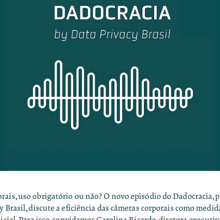
ais, uso obrigatório ou não? O novo episódio do Dadocracia, po
y Brasil, discute a eficiência das câmeras corporais como medid
licial. Para isso, convidamos Carolina Ricardo, diretora-executiv