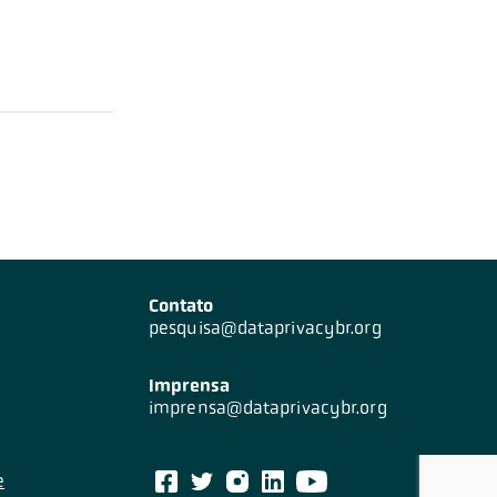
Contato
pesquisa@dataprivacybr.org
Imprensa
imprensa@dataprivacybr.org
e