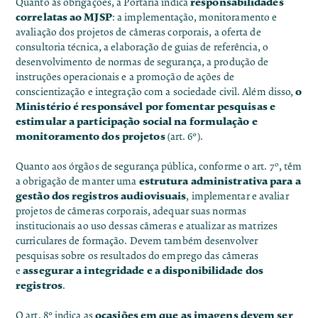
responsabilidades
Quanto às obrigações, a Portaria indica
correlatas ao MJSP
: a implementação, monitoramento e
avaliação dos projetos de câmeras corporais, a oferta de
consultoria técnica, a elaboração de guias de referência, o
desenvolvimento de normas de segurança, a produção de
instruções operacionais e a promoção de ações de
o
conscientização e integração com a sociedade civil. Além disso,
Ministério é responsável por fomentar pesquisas e
estimular a participação social na formulação e
monitoramento dos projetos
(art. 6°).
Quanto aos órgãos de segurança pública, conforme o art. 7º, têm
estrutura administrativa para a
a obrigação de manter uma
gestão dos registros audiovisuais
, implementar e avaliar
projetos de câmeras corporais, adequar suas normas
institucionais ao uso dessas câmeras e atualizar as matrizes
curriculares de formação. Devem também desenvolver
pesquisas sobre os resultados do emprego das câmeras
assegurar a integridade e a disponibilidade dos
e
registros
.
ocasiões em que as imagens devem ser
O art. 8° indica as