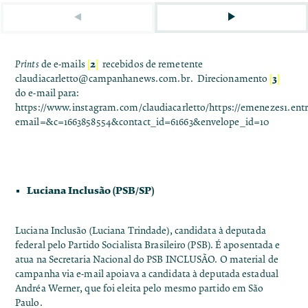
[
2
]
Prints
de e-mails
recebidos de remetente
[
3
]
claudiacarletto@campanhanews.com.br
.
Direcionamento
do e-mail para:
https://www.instagram.com/claudiacarletto/
https://emenezes1.
ent
email=&c=1663858554&contact_id=61663&envelope_id=10
Luciana Inclusão (PSB/SP)
Luciana Inclusão (Luciana Trindade), candidata à deputada
federal pelo Partido Socialista Brasileiro (PSB). É aposentada e
atua na Secretaria Nacional do PSB INCLUSÃO. O material de
campanha via e-mail apoiava a candidata à deputada estadual
Andréa Werner, que foi eleita pelo mesmo partido em São
Paulo.