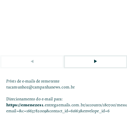
Prints
de e-mails de remetente
tucamunhoz@campanhanews.com.br
Direcionamento do e-mail para:
https://emenezes1
.
entregaemails.com.br/accounts/180700/mess
email=&c=1663782009&contact_id=61663&envelope_id=6