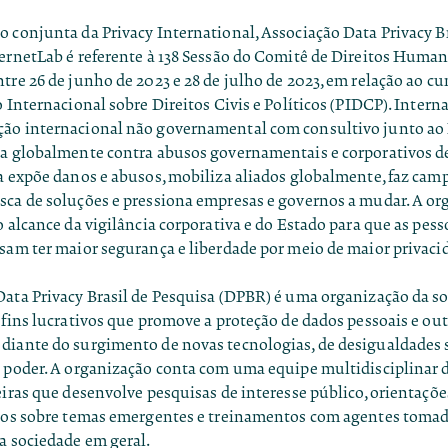
 conjunta da Privacy International, Associação Data Privacy Br
ternetLab é referente à 138 Sessão do Comitê de Direitos Huma
ntre 26 de junho de 2023 e 28 de julho de 2023, em relação ao 
o Internacional sobre Direitos Civis e Políticos (PIDCP). Interna
ão internacional não governamental com consultivo junto ao
ua globalmente contra abusos governamentais e corporativos d
la expõe danos e abusos, mobiliza aliados globalmente, faz ca
sca de soluções e pressiona empresas e governos a mudar. A or
o alcance da vigilância corporativa e do Estado para que as pes
sam ter maior segurança e liberdade por meio de maior privaci
ata Privacy Brasil de Pesquisa (DPBR) é uma organização da so
 fins lucrativos que promove a proteção de dados pessoais e out
diante do surgimento de novas tecnologias, de desigualdades s
e poder. A organização conta com uma equipe multidisciplinar d
eiras que desenvolve pesquisas de interesse público, orientaçõe
icos sobre temas emergentes e treinamentos com agentes tomad
a sociedade em geral.