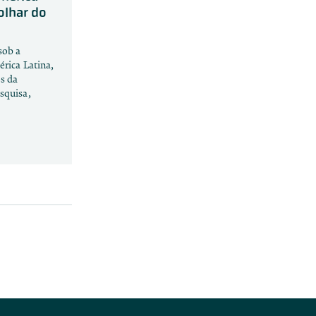
olhar do
sob a
érica Latina,
s da
squisa,