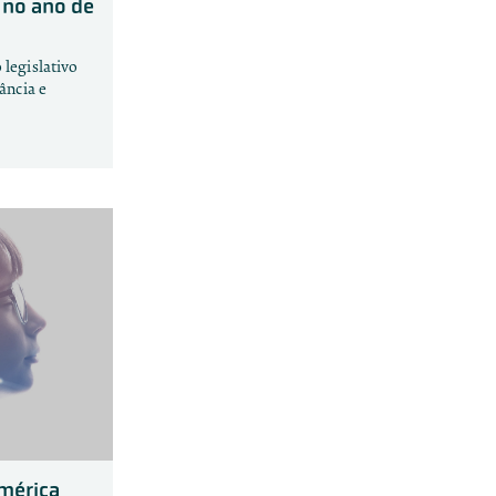
e no ano de
 legislativo
fância e
América