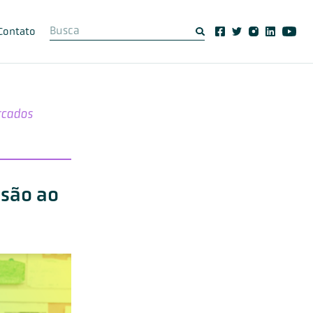
Contato
rcados
ssão ao