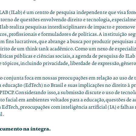
 (ILab) é um centro de pesquisa independente que visa fome
torno de questões envolvendo direito e tecnologia, especialme
 Ilab realiza pesquisas interdisciplinares de impacto e promove
os, profissionais e formuladores de políticas. A instituição s
m fins lucrativos, que abrange a busca por produzir pesquisas
pírito de um think tank acadêmico. Como um nexo de especiali
líticas públicas e ciências sociais, a agenda de pesquisa do IL
tópicos, incluindo privacidade, liberdade de expressão, gênero
o conjunta foca em nossas preocupações em relação ao uso de 
a educação (EdTech) no Brasil e suas implicações no direito à p
 PIDCP. Considerando isso, a submissão discute o uso de tecnol
o facial em ambientes voltados para a educação, questões de a
 EdTech, preocupações com inteligência artificial (IA) e falhas 
il.
ocumento na íntegra.