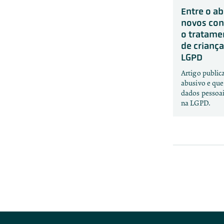
Entre o ab
novos con
o tratame
de crianç
LGPD
Artigo public
abusivo e que
dados pessoai
na LGPD.