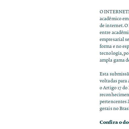
O INTERNETLAB
acadêmico em 
de internet. O
entre acadêmic
empresarial se
forma e no es
tecnologia, po
ampla gama de 
Esta submissã
voltadas para 
o Artigo 17 do
reconheciment
pertencentes à
gerais no Bras
Confira o d