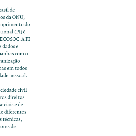
asil de
nos da ONU,
cumprimento do
tional (PI) é
 ECOSOC. A PI
e dados e
mpanhas com o
ganização
soas em todos
dade pessoal.
ciedade civil
ros direitos
ociais e de
e diferentes
s técnicas,
ores de