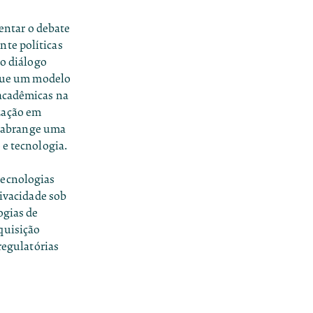
ntar o debate
nte políticas
 o diálogo
egue um modelo
 acadêmicas na
zação em
ab abrange uma
 e tecnologia.
tecnologias
rivacidade sob
ogias de
quisição
regulatórias