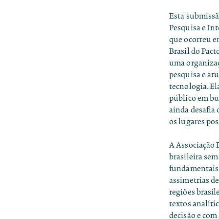
Esta submissão
Pesquisa e In
que ocorreu e
Brasil do Pact
uma organizaç
pesquisa e at
tecnologia. E
público em bu
ainda desafia 
os lugares pos
A Associação D
brasileira sem
fundamentais 
assimetrias d
regiões brasil
textos analít
decisão e com 