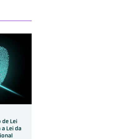
 de Lei
 a Lei da
cional