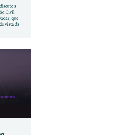
discute a
ão Civil
/2021, que
de vista da
ng