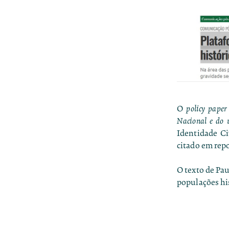
O
policy paper
Nacional e do 
Identidade Ci
citado em rep
O texto de Pau
populações his