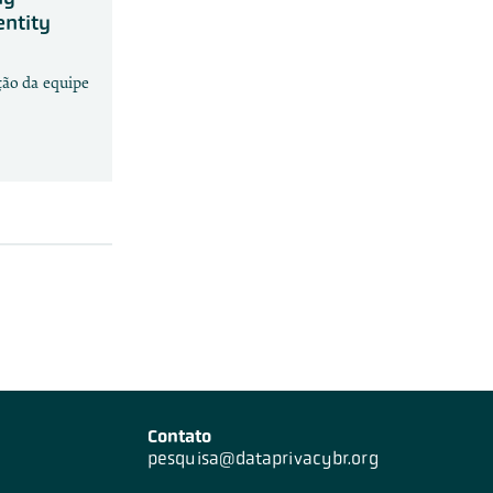
entity
ção da equipe
Contato
pesquisa@dataprivacybr.org