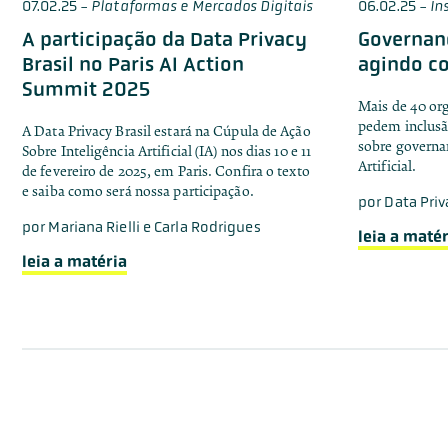
07.02.25
-
Plataformas e Mercados Digitais
06.02.25
-
In
A participação da Data Privacy
Governanç
Brasil no Paris AI Action
agindo co
Summit 2025
Mais de 40 org
pedem inclusã
A Data Privacy Brasil estará na Cúpula de Ação
sobre governan
Sobre Inteligência Artificial (IA) nos dias 10 e 11
Artificial.
de fevereiro de 2025, em Paris. Confira o texto
e saiba como será nossa participação.
por
Data Priv
por
Mariana Rielli e Carla Rodrigues
leia a matér
leia a matéria