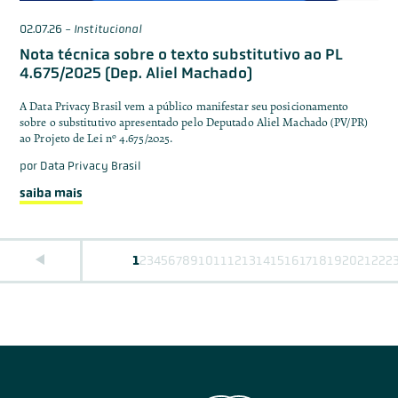
02.07.26
-
Institucional
Nota técnica sobre o texto substitutivo ao PL
4.675/2025 (Dep. Aliel Machado)
A Data Privacy Brasil vem a público manifestar seu posicionamento
sobre o substitutivo apresentado pelo Deputado Aliel Machado (PV/PR)
ao Projeto de Lei nº 4.675/2025.
por
Data Privacy Brasil
saiba mais
1
2
3
4
5
6
7
8
9
10
11
12
13
14
15
16
17
18
19
20
21
22
2