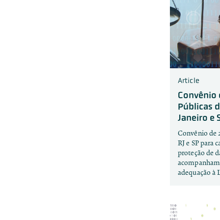
Article
Convênio 
Públicas 
Janeiro e 
Convênio de 
RJ e SP para 
proteção de d
acompanhame
adequação à 