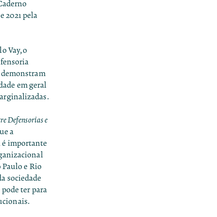
 Caderno
e 2021 pela
o Vay, o
efensoria
em demonstram
edade em geral
arginalizadas.
re Defensorias e
ue a
 é importante
rganizacional
o Paulo e Rio
da sociedade
 pode ter para
ucionais.