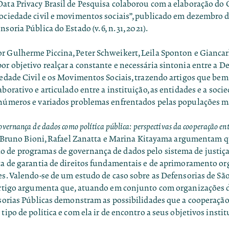
Data Privacy Brasil de Pesquisa colaborou com a elaboração do
sociedade civil e movimentos sociais”, publicado em dezembro d
soria Pública do Estado (v. 6, n. 31, 2021).
r Gulherme Piccina, Peter Schweikert, Leila Sponton e Giancarl
r objetivo realçar a constante e necessária sintonia entre a D
ciedade Civil e os Movimentos Sociais, trazendo artigos que b
aborativo e articulado entre a instituição, as entidades e a soci
inúmeros e variados problemas enfrentados pelas populações m
overnança de dados como política pública: perspectivas da cooperação ent
, Bruno Bioni, Rafael Zanatta e Marina Kitayama argumentam q
 de programas de governança de dados pelo sistema de justiça
ica de garantia de direitos fundamentais e de aprimoramento o
es. Valendo-se de um estudo de caso sobre as Defensorias de Sã
 artigo argumenta que, atuando em conjunto com organizações 
nsorias Públicas demonstram as possibilidades que a cooperação
 tipo de política e com ela ir de encontro a seus objetivos instit