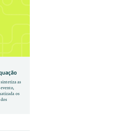
equação
 sintetiza as
 evento,
matizada os
 dos