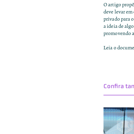
O artigo propõ
deve levar em 
privado para o
a ideia de alg
promovendo ap
Leia o docume
Confira t