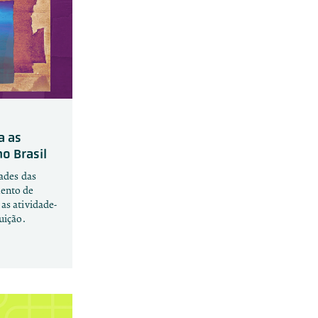
a as
o Brasil
dades das
mento de
as atividade-
uição.