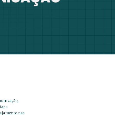
municação,
iar a
gajamento nas