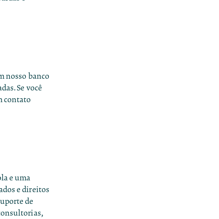
em nosso banco
adas. Se você
m contato
ola e uma
ados e direitos
suporte de
consultorias,