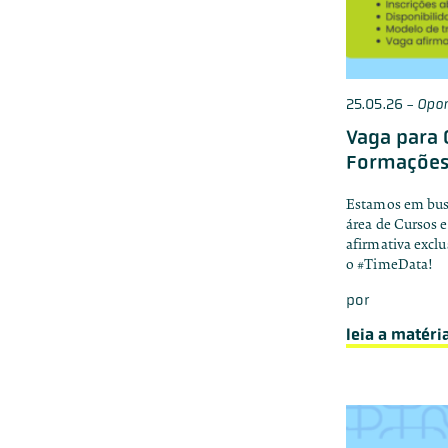
25.05.26
-
Opo
Vaga para 
Formaçõe
Estamos em busc
área de Cursos 
afirmativa excl
o #TimeData!
por
leia a matéri