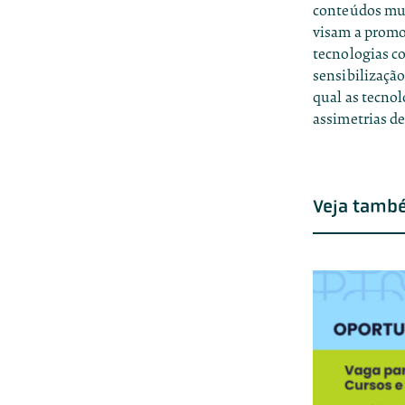
conteúdos mult
visam a promov
tecnologias c
sensibilizaçã
qual as tecnol
assimetrias de
Veja tamb