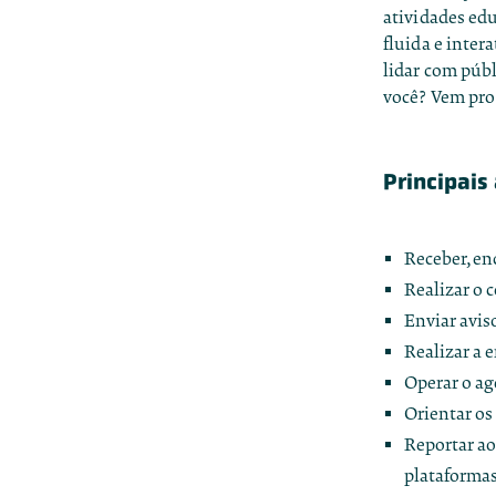
atividades ed
fluida e inter
lidar com públ
você? Vem pr
Principais
Receber, en
Realizar o 
Enviar avis
Realizar a e
Operar o ag
Orientar os
Reportar ao
plataformas