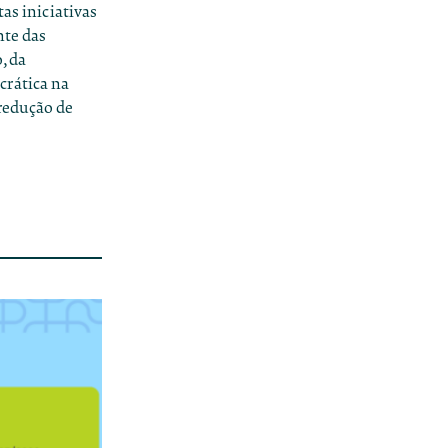
as iniciativas
nte das
, da
crática na
 redução de