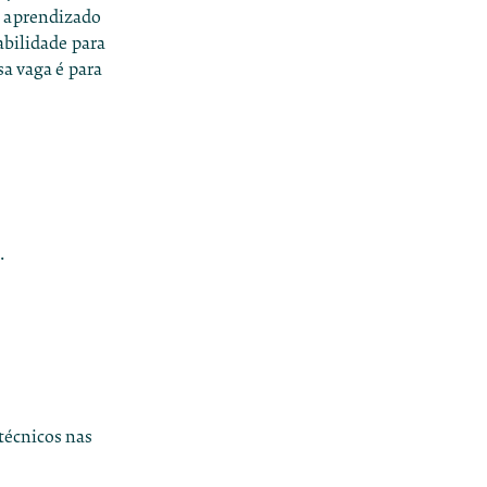
e aprendizado
abilidade para
sa vaga é para
.
técnicos nas