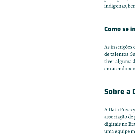
indígenas, bem
Como se i
As inscrições 
de talentos. S
tiver alguma 
em
atendimen
Sobre a 
A Data Privac
associação de 
digitais no Br
uma equipe mul