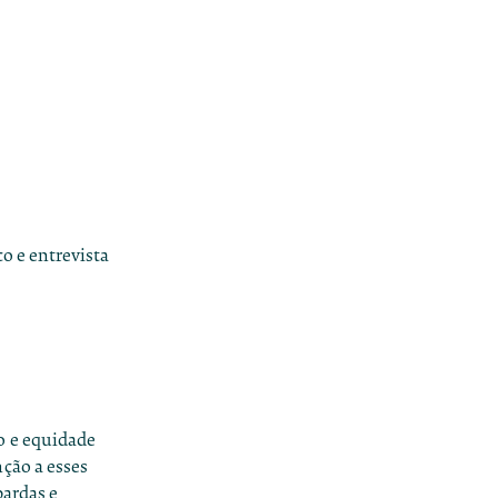
co e entrevista
o e equidade
ção a esses
pardas e