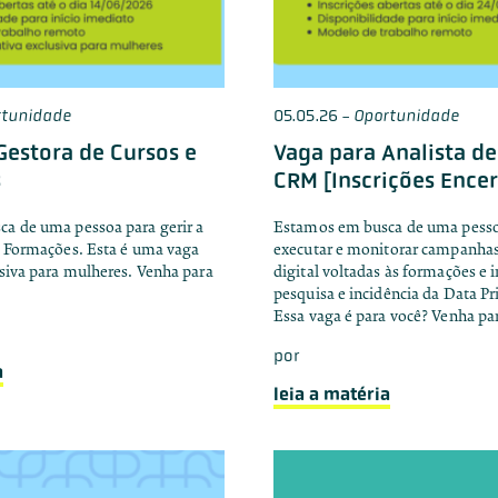
rtunidade
05.05.26
-
Oportunidade
Gestora de Cursos e
Vaga para Analista de
s
CRM [Inscrições Ence
a de uma pessoa para gerir a
Estamos em busca de uma pessoa
e Formações. Esta é uma vaga
executar e monitorar campanha
usiva para mulheres. Venha para
digital voltadas às formações e i
pesquisa e incidência da Data Pri
Essa vaga é para você? Venha p
por
a
leia a matéria