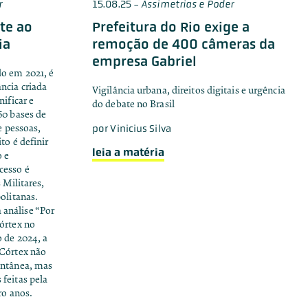
r
15.08.25
-
Assimetrias e Poder
te ao
Prefeitura do Rio exige a
ia
remoção de 400 câmeras da
empresa Gabriel
o em 2021, é
ncia criada
Vigilância urbana, direitos digitais e urgência
nificar e
do debate no Brasil
60 bases de
e pessoas,
por
Vinicius Silva
to é definir
leia a matéria
o e
cesso é
 Militares,
olitanas.
análise “Por
órtex no
 de 2024, a
 Córtex não
ontânea, mas
feitas pela
ro anos.