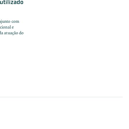
utilizado
njunto com
cional e
da atuação do