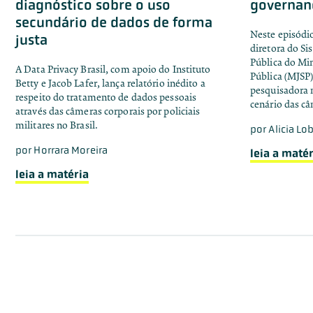
diagnóstico sobre o uso
governan
secundário de dados de forma
Neste episódi
justa
diretora do S
Pública do Min
A Data Privacy Brasil, com apoio do Instituto
Pública (MJSP)
Betty e Jacob Lafer, lança relatório inédito a
pesquisadora n
respeito do tratamento de dados pessoais
cenário das câ
através das câmeras corporais por policiais
militares no Brasil.
por
Alicia Lo
por
Horrara Moreira
leia a matér
leia a matéria