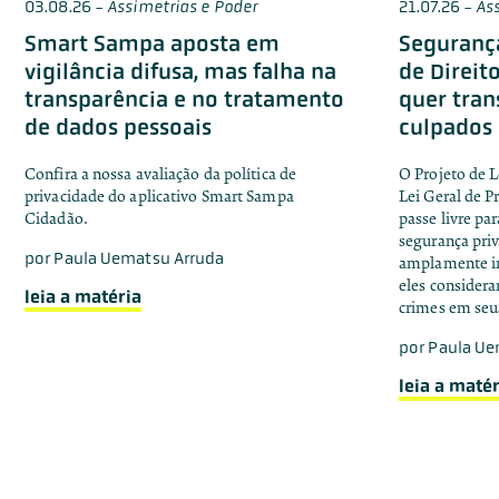
03.08.26
-
Assimetrias e Poder
21.07.26
-
As
Smart Sampa aposta em
Segurança
vigilância difusa, mas falha na
de Direit
transparência e no tratamento
quer tran
de dados pessoais
culpados
Confira a nossa avaliação da política de
O Projeto de L
privacidade do aplicativo Smart Sampa
Lei Geral de 
Cidadão.
passe livre pa
segurança pri
por
Paula Uematsu Arruda
amplamente im
eles consider
leia a matéria
crimes em seu
por
Paula Ue
leia a matér