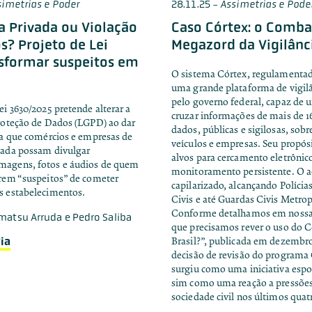
simetrias e Poder
28.11.25
-
Assimetrias e Pode
 Privada ou Violação
Caso Córtex: o Comba
os? Projeto de Lei
Megazord da Vigilânc
sformar suspeitos em
O sistema Córtex, regulamentad
uma grande plataforma de vigilâ
pelo governo federal, capaz de u
ei 3630/2025 pretende alterar a
cruzar informações de mais de 1
Proteção de Dados (LGPD) ao dar
dados, públicas e sigilosas, sobr
ra que comércios e empresas de
veículos e empresas. Seu propósi
vada possam divulgar
alvos para cercamento eletrônic
agens, fotos e áudios de quem
monitoramento persistente. O a
arem “suspeitos” de cometer
capilarizado, alcançando Polícias
s estabelecimentos.
Civis e até Guardas Civis Metrop
Conforme detalhamos em nossa 
matsu Arruda e Pedro Saliba
que precisamos rever o uso do C
ia
Brasil?”, publicada em dezembro
decisão de revisão do programa
surgiu como uma iniciativa esp
sim como uma reação a pressões 
sociedade civil nos últimos quat