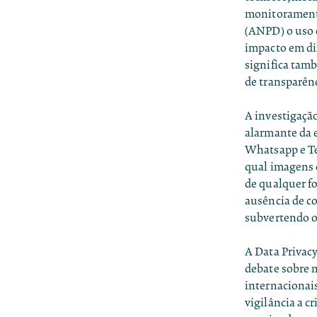
monitoramento
(ANPD)
o uso 
impacto em di
significa tam
de transparên
A investigaçã
alarmante da
Whatsapp e Tel
qual imagens 
de qualquer fo
ausência de co
subvertendo o
A Data Privacy
debate sobre 
internacionai
vigilância a c