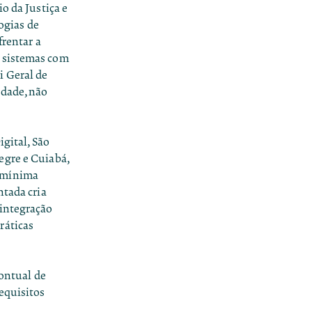
io da Justiça e
logias de
frentar a
o sistemas com
i Geral de
idade, não
igital
,
São
legre e Cuiabá,
m mínima
ntada cria
 integração
ráticas
pontual de
equisitos