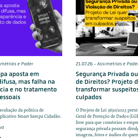
imetrias e Poder
21.07.26
-
Assimetrias e Pode
pa aposta em
Segurança Privada ou
difusa, mas falha na
de Direitos? Projeto d
cia e no tratamento
transformar suspeito
essoais
culpados
avaliação da política de
O Projeto de Lei 3630/2025 preten
aplicativo Smart Sampa Cidadão.
Geral de Proteção de Dados (LGP
livre para que comércios e empr
lva
segurança privada possam divu
imagens, fotos e áudios de quem
a