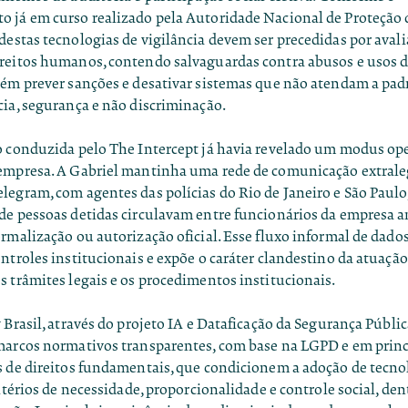
 já em curso realizado pela Autoridade Nacional de Proteção
destas tecnologias de vigilância devem ser precedidas por aval
reitos humanos, contendo salvaguardas contra abusos e usos d
bém prever sanções e desativar sistemas que não atendam a pa
cia, segurança e não discriminação.
o conduzida pelo The Intercept já havia revelado um modus op
 empresa
. A Gabriel mantinha uma rede de comunicação extraleg
egram, com agentes das polícias do Rio de Janeiro e São Paulo
de pessoas detidas circulavam entre funcionários da empresa
rmalização ou autorização oficial. Esse fluxo informal de dados
ntroles institucionais e expõe o caráter clandestino da atuação
s trâmites legais e os procedimentos institucionais.
 Brasil, através do projeto
IA e Dataficação da Segurança Públic
marcos normativos transparentes, com base na LGPD e em princ
s de direitos fundamentais, que condicionem a adoção de tecno
ritérios de necessidade, proporcionalidade e controle social, den