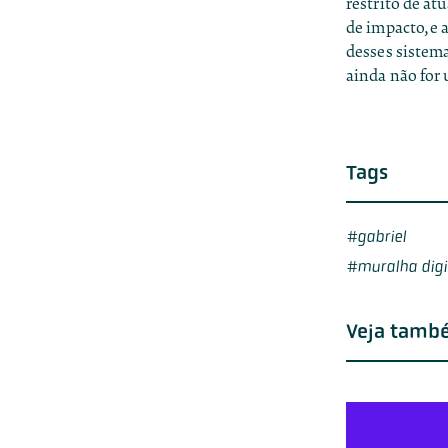
restrito de at
de impacto, e 
desses sistem
ainda não for 
Tags
gabriel
muralha digi
Veja tamb