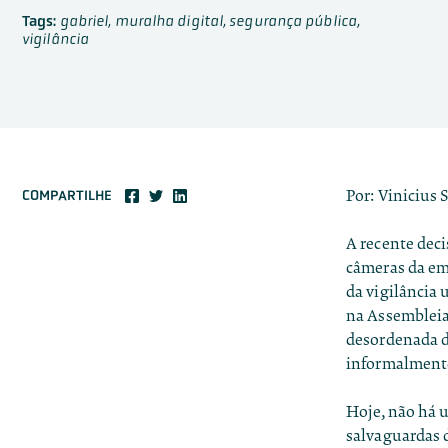
Tags:
gabriel
,
muralha digital
,
segurança pública
,
vigilância
Por: Vinicius S
COMPARTILHE
A recente deci
câmeras da em
da vigilância 
na Assembleia 
desordenada de
informalmente,
Hoje, não há u
salvaguardas 