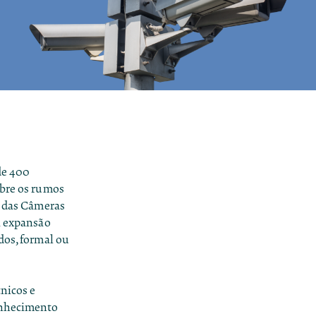
de 400
obre os rumos
 das Câmeras
a expansão
dos, formal ou
nicos e
conhecimento