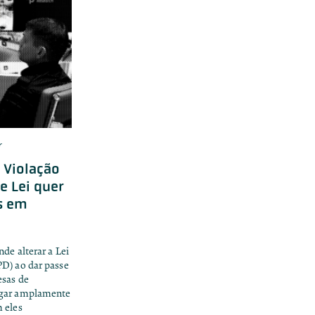
r
 Violação
e Lei quer
s em
de alterar a Lei
D) ao dar passe
esas de
lgar amplamente
 eles