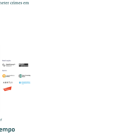
meter crimes em
r
 tempo