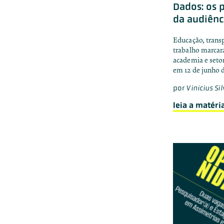
Dados: os 
da audiênc
Educação, transp
trabalho marcara
academia e setor
em 12 de junho 
por
Vinicius Si
leia a matéri