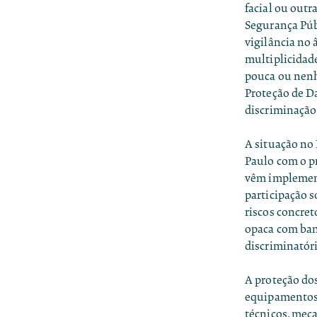
facial ou out
Segurança Púb
vigilância no 
multiplicidad
pouca ou nenh
Proteção de D
discriminação 
A situação no 
Paulo com o 
vêm implement
participação s
riscos concre
opaca com ban
discriminatóri
A proteção dos
equipamentos.
técnicos, meca