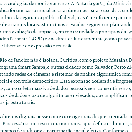
ras tecnologias de monitoramento. A
Portaria 961/25 do Ministér
lica
foi um passo inicial ao criar diretrizes para o uso de tecno
âmbito da segurança pública federal, mas é insuficiente para en
e de arranjos locais. Municípios e estados seguem implantand
uma avaliação de impacto, em contrariedade a princípios da Le
ados Pessoais (LGPD) e aos direitos fundamentais, como privac
e liberdade de expressão e reunião.
Rio de Janeiro não é isolada.
Curitiba, com o projeto Muralha D
programa Smart Sampa
, e outras cidades como Salvador, Porto A
ando redes de câmeras e sistemas de análise algorítmica co
ocial e controle democrático. Essa expansão acelerada e fragme
tos, como coleta massiva de dados pessoais sem consentimento,
cos de dados e uso de algoritmos enviesados, que amplificam p
as já estruturais.
 direitos digitais nesse contexto exige mais do que a retirada 
 É necessária uma estrutura normativa que defina os limites, r
nismos de auditoria e participação social efetiva. Conforme o