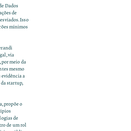
 de Dados
iações de
esviados. Isso
drões mínimos
erandi
al, via
, por meio da
 antes mesmo
 evidência a
 da startup,
a
, propõe o
ípios
logias de
tro de um rol