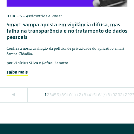
03.08.26
-
Assimetrias e Poder
Smart Sampa aposta em vigilância difusa, mas
falha na transparência e no tratamento de dados
pessoais
Confira a nossa avaliação da política de privacidade do aplicativo Smart
Sampa Cidadão.
por
Vinícius Silva e Rafael Zanatta
saiba mais
1
2
3
4
5
6
7
8
9
10
11
12
13
14
15
16
17
18
19
20
21
22
2