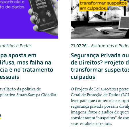
imetrias e Poder
21.07.26
-
Assimetrias e Pode
pa aposta em
Segurança Privada ou
difusa, mas falha na
de Direitos? Projeto d
cia e no tratamento
transformar suspeito
essoais
culpados
avaliação da política de
O Projeto de Lei 3630/2025 preten
aplicativo Smart Sampa Cidadão.
Geral de Proteção de Dados (LGP
livre para que comércios e empr
segurança privada possam divu
imagens, fotos e áudios de quem
a
considerarem “suspeitos” de co
seus estabelecimentos.