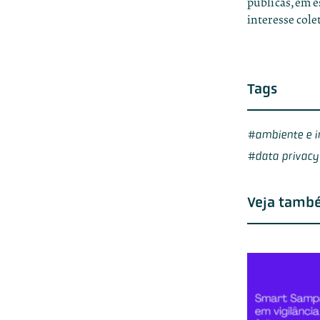
públicas, em e
interesse cole
Tags
ambiente e 
data privacy 
Veja tamb