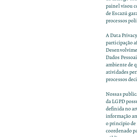
painel visou 
de Escazú gara
processos polí
A Data Privacy
participação 
Desenvolviment
Dados Pessoai
ambiente de q
atividades pe
processos deci
Nossas publi
da LGPD
possu
definida no ar
informação am
o princípio de
coordenado par