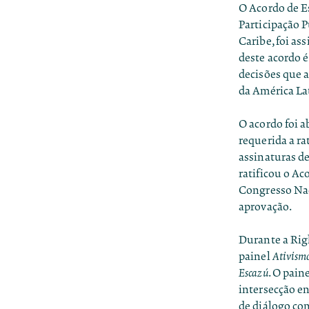
O Acordo de E
Participação 
Caribe
, foi a
deste acordo é
decisões que 
da América Lat
O acordo foi a
requerida a ra
assinaturas de
ratificou o A
Congresso Na
aprovação.
Durante a Rig
painel
Ativismo
Escazú
. O pain
intersecção en
de diálogo com