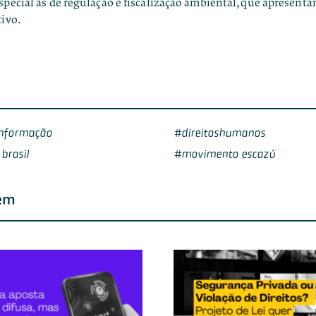
special as de regulação e fiscalização ambiental, que apresent
tivo.
informação
direitoshumanos
brasil
movimento escazú
ém