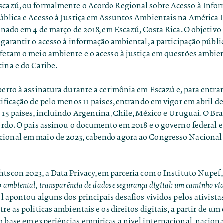
scazú, ou formalmente o
Acordo Regional sobre Acesso à Infor
Pública e Acesso à Justiça em Assuntos Ambientais na América 
ssinado em 4 de março de 2018, em Escazú, Costa Rica. O objetivo
 garantir o acesso à informação ambiental, a participação públi
afetam o meio ambiente e o acesso à justiça em questões ambien
ina e do Caribe.
berto à assinatura durante a cerimônia em Escazú e, para entrar 
tificação de pelo menos 11 países, entrando em vigor em abril d
 15 países, incluindo Argentina, Chile, México e Uruguai. O Bra
cordo. O país assinou o documento em 2018 e o
governo federal 
cional em maio de 2023
, cabendo agora ao Congresso Nacional 
htscon 2023, a Data Privacy, em parceria com o
Instituto Nupef
 ambiental, transparência de dados e segurança digital: um caminho vi
el apontou alguns dos principais desafios vividos pelos ativista
tre as políticas ambientais e os direitos digitais, a partir de u
 base em experiências empíricas a nível internacional, nacional