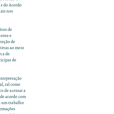
is do Acordo
iais nos
itos de
iente e
oteção de
tivas ao meio
rca de
icipar de
nterpretação
l, tal como
co de acessar a
 de acordo com
ra um trabalho
formações