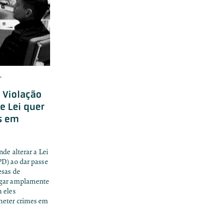
r
 Violação
e Lei quer
s em
de alterar a Lei
D) ao dar passe
esas de
lgar amplamente
 eles
meter crimes em