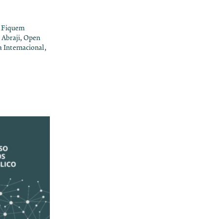
 e Fiquem
 Abraji, Open
 Internacional,