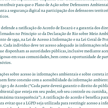
contribuir para que o Plano de Ação sobre Defensores Ambienta
nta a segurança digital na participação dos defensores territor
ticos.
 defende a ratificação do Acordo de Escazú e a garantia dos dire
afirmados no Princípio 10 da Declaração do Rio sobre Meio Amb
o de 1992, na Lei de Acesso à Informação e na Lei Geral de Pr
s. Cada indivíduo deve ter acesso adequado às informações rela
ue disponham as autoridades públicas, inclusive mediante ace
rigosas em suas comunidades, bem como a oportunidade de part
sórios.
cações
sobre acesso às informações ambientais e sobre correta i
em forte conexão com a acessibilidade da informação ambienta
tigo 5 do Acordo (“Cada parte deverá garantir o direito do públi
biental que esteja em seu poder, sob seu controle ou custódia,
 máxima transparência”). A ratificação do acordo é benéfica pa
a evitar que a LGPD seja utilizada para restringir acesso a in