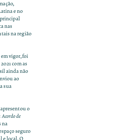
mação,
Latina e no
 principal
ca nas
tais na região
em vigor, foi
e 2021 com as
sil ainda não
enviou ao
a sua
, apresentou o
a Acordo de
s na
m espaço seguro
 e local. O