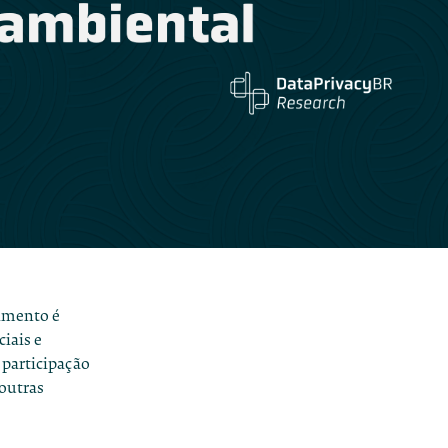
imento é
iais e
 participação
 outras