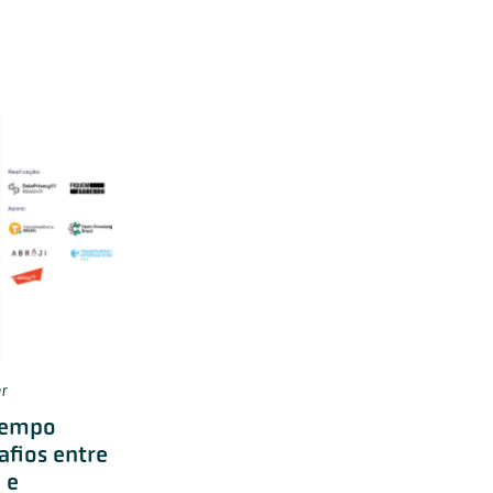
r
 tempo
afios entre
 e