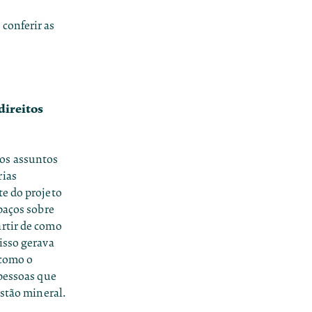
conferir as
direitos
 os assuntos
rias
te do projeto
spaços sobre
artir de como
isso gerava
 como o
 pessoas que
estão mineral.