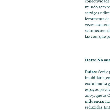
conectividade
mundo sem per
serviços e di
ferramenta de
vezes esqueceu
se conectem d
faz com que po
Data: Na sua
Luisa:
Será e
imobiliária, e
exclui muita g
espaços privil
2005, que as 
influenciar na
reduzidas. En