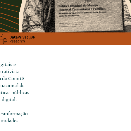
gitais e
m ativista
th do Comitê
rnacional de
íticas públicas
digital.
desinformação
munidades