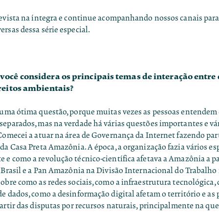
revista na íntegra e continue acompanhando nossos canais para 
rsas dessa série especial.
você considera os principais temas de interação entre 
ireitos ambientais?
 uma ótima questão, porque muitas vezes as pessoas entendem
separados, mas na verdade há várias questões importantes e vá
Comecei a atuar na área de Governança da Internet fazendo par
 da
Casa Preta Amazônia
. A época, a organização fazia vários e
 e como a revolução técnico-científica afetava a Amazônia a p
 Brasil e a Pan Amazônia na Divisão Internacional do Trabalho 
obre como as redes sociais, como a infraestrutura tecnológica,
e dados, como a desinformação digital afetam o território e as
artir das disputas por recursos naturais, principalmente na qu