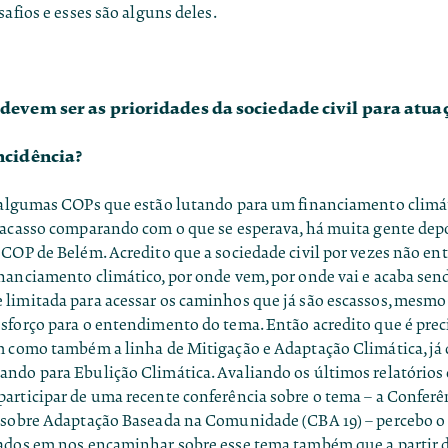
safios e esses são alguns deles.
devem ser as prioridades da sociedade civil para atu
ncidência?
 algumas COPs que estão lutando para um financiamento climát
racasso comparando com o que se esperava, há muita gente dep
COP de Belém. Acredito que a sociedade civil por vezes não en
nanciamento climático, por onde vem, por onde vai e acaba sen
limitada para acessar os caminhos que já são escassos, mesmo 
sforço para o entendimento do tema. Então acredito que é preci
m como também a linha de Mitigação e Adaptação Climática, já
ndo para Ebulição Climática. Avaliando os últimos relatórios
articipar de uma recente conferência sobre o tema – a Conferê
 sobre Adaptação Baseada na Comunidade (CBA 19) – percebo o
ados em nos encaminhar sobre esse tema também que a partir d