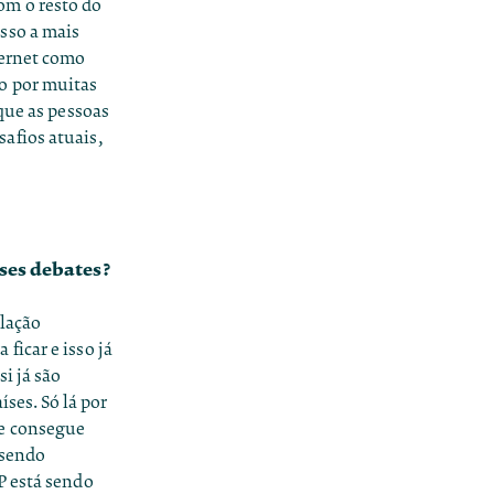
om o resto do
sso a mais
ternet como
o por muitas
que as pessoas
afios atuais,
ses debates?
ulação
ficar e isso já
i já são
íses. Só lá por
ue consegue
 sendo
P está sendo