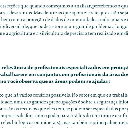
tersecções que quando começamos a analisar, percebemos o qua
hares desatentos. Mas dentre as que apontei creio que estão se
s, bem como a proteção de dados de comunidades tradicionais e
biodiversidade, que pode se tornar um grande problema a longo
ue a agricultura e a silvicultura de precisão tem realizado em d
 relevância de profissionais especializados em proteç
rabalharem em conjunto com profissionais da área dos
omo você observa que as áreas podem se ajudar?
o que há vários cenários possíveis. No setor em que eu trabalh
sidade, uma das grandes preocupações é sobre a segurança inf
uais são os recursos que eles tem, se podem ser especulados por
empresas de fora com o poder para tirá-los do território e usufr
m eles biológicos ou minerais), mas também e principalmente, 