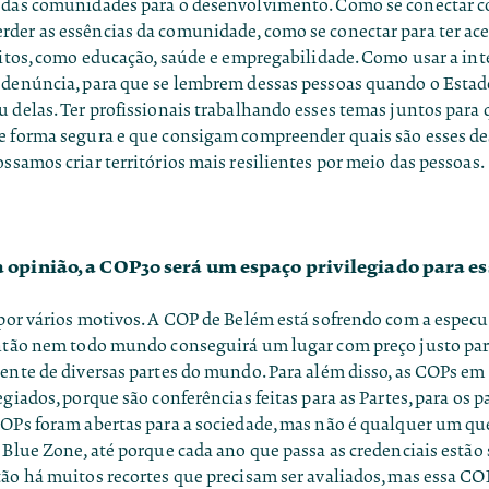
 das comunidades para o desenvolvimento. Como se conectar c
der as essências da comunidade, como se conectar para ter ace
reitos, como educação, saúde e empregabilidade. Como usar a in
 denúncia, para que se lembrem dessas pessoas quando o Estad
 delas. Ter profissionais trabalhando esses temas juntos para 
e forma segura e que consigam compreender quais são esses des
ssamos criar territórios mais resilientes por meio das pessoas.
 opinião, a COP30 será um espaço privilegiado para es
 por vários motivos. A COP de Belém está sofrendo com a espec
ntão nem todo mundo conseguirá um lugar com preço justo para 
ente de diversas partes do mundo. Para além disso, as COPs em s
egiados, porque são conferências feitas para as Partes, para os pa
COPs foram abertas para a sociedade, mas não é qualquer um q
 Blue Zone, até porque cada ano que passa as credenciais estão
tão há muitos recortes que precisam ser avaliados, mas essa CO