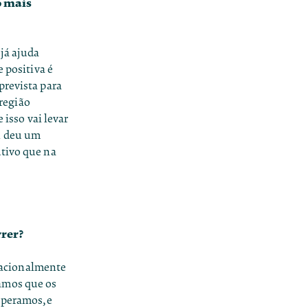
o mais
já ajuda
 positiva é
prevista para
 região
 isso vai levar
n
deu um
utivo que na
rrer?
Nacionalmente
amos que os
speramos, e