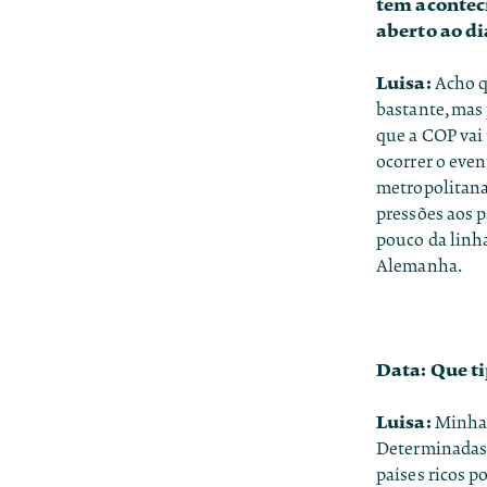
tem aconteci
aberto ao di
Luisa:
Acho qu
bastante, mas 
que a COP vai 
ocorrer o even
metropolitana 
pressões aos 
pouco da linha
Alemanha.
Data: Que ti
Luisa:
Minha 
Determinadas)
países ricos 