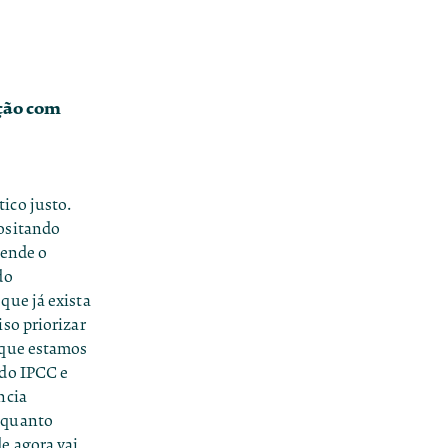
ação com
ico justo.
ositando
tende o
do
que já exista
so priorizar
 que estamos
 do IPCC e
ncia
 quanto
e agora vai