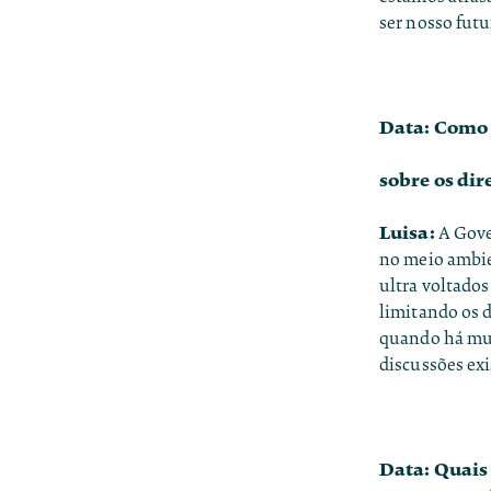
ser nosso futu
Data: Como v
sobre os dir
Luisa:
A Gove
no meio ambien
ultra voltados
limitando os d
quando há mui
discussões exi
Data: Quais