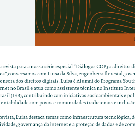
trevista para a nossa série especial “
Diálogos COP30: direitos di
ica
”, conversamos com Luisa da Silva, engenheira florestal, jove
fensora dos direitos digitais. Luisa é Alumni do Programa You
rnet no Brasil e atua como assistente técnica no Instituto Inte
asil (IEB), contribuindo com iniciativas socioambientais e pol
tentabilidade com povos e comunidades tradicionais e inclusão 
revista, Luisa destaca temas como infraestrutura tecnológica, 
tividade, governança da internet e a proteção de dados e de co