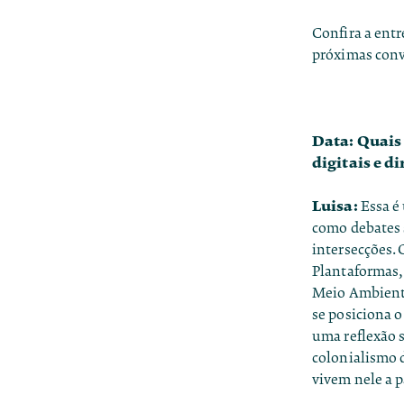
Confira a ent
próximas conve
Data: Quais 
digitais e d
Luisa:
Essa é
como debates 
intersecções. 
Plantaformas,
Meio Ambiente
se posiciona o
uma reflexão s
colonialismo d
vivem nele a p