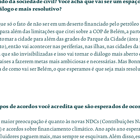
do da sociedade civil? Você acha que vai ser um espaç
álogo e mais resolutivo?
e só o fato de não ser em um deserto financiado pelo petróleo 
para além das limitações que citei sobre a COP de Belém, a parte
tomar a cidade para além das grades do Parque da Cidade (área 
to), então vai acontecer nas periferias, nas ilhas, nas cidades da
que são invisibilizadas e isso vai tornar o diálogo mais aberto e
países a fazerem metas mais ambiciosas e necessárias. Mas
Bon
 de como vai ser Belém, o que esperamos é que seja mais resol
pos de acordos você acredita que são esperados de oco
maior preocupação é quanto às novas NDCs (Contribuições 
 e acordos sobre financiamento climático. Ano após ano esper
poluidores paguem mais, mas sempre se esquivam. Além disso, e