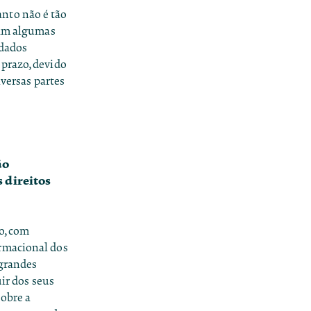
nto não é tão
jam algumas
 dados
 prazo, devido
iversas partes
ão
 direitos
o, com
ormacional dos
 grandes
uir dos seus
sobre a