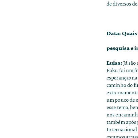
de diversos de
Data: Quais 
pesquisa e i
Luisa:
Já são
Baku foi um f
esperanças na 
caminho do fi
extremamente 
um pouco de e
esse tema, be
nos encaminha
também após p
Internacional
estamos atras