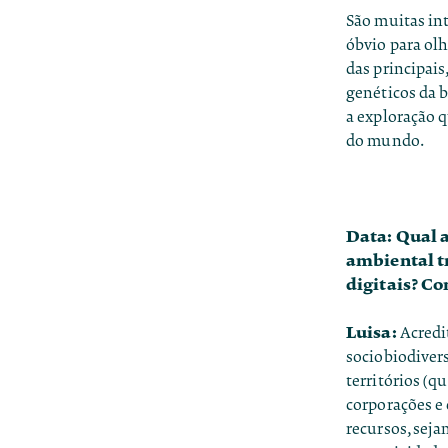
São muitas in
óbvio para ol
das principai
genéticos da 
a exploração q
do mundo.
Data: Qual a
ambiental t
digitais? C
Luisa:
Acredit
sociobiodiver
territórios (q
corporações e 
recursos, seja