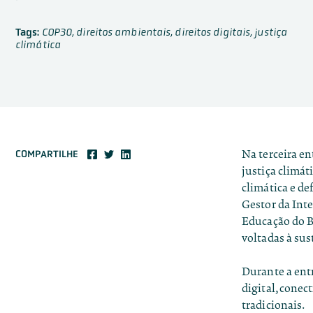
Tags:
COP30
,
direitos ambientais
,
direitos digitais
,
justiça
climática
Na terceira en
COMPARTILHE
justiça climát
climática e de
Gestor da Inte
Educação do Br
voltadas à sus
Durante a ent
digital, conec
tradicionais.