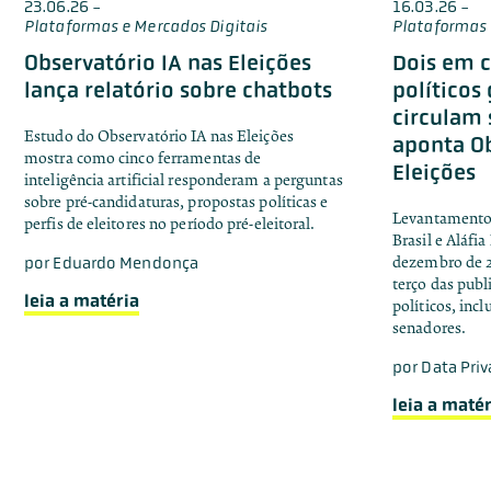
23.06.26
-
16.03.26
-
Plataformas e Mercados Digitais
Plataformas 
Observatório IA nas Eleições
Dois em c
lança relatório sobre chatbots
políticos
circulam 
Estudo do Observatório IA nas Eleições
aponta Ob
mostra como cinco ferramentas de
Eleições
inteligência artificial responderam a perguntas
sobre pré-candidaturas, propostas políticas e
Levantamento 
perfis de eleitores no período pré-eleitoral.
Brasil e Aláfia
por
Eduardo Mendonça
dezembro de 2
terço das publ
leia a matéria
políticos, inc
senadores.
por
Data Priv
leia a matér