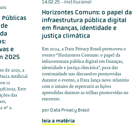
14.02.25
-
Institucional
ais
Horizontes Comuns: o papel da
s Públicas
infraestrutura pública digital
 de
em finanças, identidade e
 da
justiça climática
s:
vas e
Em 2024, a Data Privacy Brasil promoveu o
evento “Horizontes Comuns: o papel da
m 2025
infraestrutura pública digital em finanças,
identidade e justiça climática”, para dar
ro de 2025, a
continuidade nas discussões promovidas
ncia Artificial
durante o evento, a Data lança novo relatório
ou 12
com o intuito de repercutir as lições
338/2023. Este
aprendidas durante as trilhas promovidas no
uições das
encontro.
nos,
a nº 2.
por
Data Privacy Brasil
leia a matéria