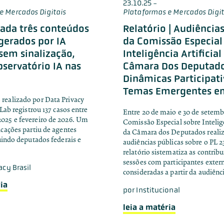
23.10.25
-
e Mercados Digitais
Plataformas e Mercados Digit
ada três conteúdos
Relatório | Audiência
 gerados por IA
da Comissão Especial
sem sinalização,
Inteligência Artificial
servatório IA nas
Câmara Dos Deputado
Dinâmicas Participati
Temas Emergentes e
realizado por Data Privacy
 Lab registrou 137 casos entre
Entre 20 de maio e 30 de setemb
025 e fevereiro de 2026. Um
Comissão Especial sobre Inteligê
icações partiu de agentes
da Câmara dos Deputados realiz
luindo deputados federais e
audiências públicas sobre o PL 2
relatório sistematiza as contrib
sessões com participantes exter
acy Brasil
consideradas a partir da audiênci
ia
por
Institucional
leia a matéria