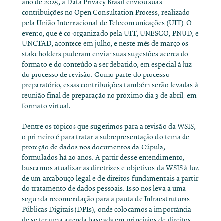
ano de 2025, a Data Privacy Brasil enviou suas
contribuições no
Open Consultation Process
, realizado
pela União Internacional de Telecomunicações (UIT). O
evento, que é co-organizado pela UIT, UNESCO, PNUD, e
UNCTAD, acontece em julho, e neste mês de março os
stakeholders puderam enviar suas sugestões acerca do
formato e do conteúdo a ser debatido, em especial à luz
do processo de revisão. Como parte do processo
preparatório, essas contribuições também serão levadas à
reunião final de preparação no próximo dia 3 de abril, em
formato virtual.
Dentre os tópicos que sugerimos para a revisão da WSIS,
o primeiro é para tratar a subrepresentação do tema de
proteção de dados nos documentos da Cúpula,
formulados há 20 anos. A partir desse entendimento,
buscamos atualizar as diretrizes e objetivos da WSIS à luz
de um arcabouço legal e de direitos fundamentais a partir
do tratamento de dados pessoais. Isso nos leva a uma
segunda recomendação para a pauta de Infraestruturas
Públicas Digitais (DPIs), onde colocamos a importância
de se ter uma agenda baseada em princípios de direitos,