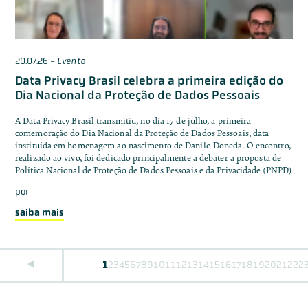
20.07.26
-
Evento
Data Privacy Brasil celebra a primeira edição do
Dia Nacional da Proteção de Dados Pessoais
A Data Privacy Brasil transmitiu, no dia 17 de julho, a primeira
comemoração do Dia Nacional da Proteção de Dados Pessoais, data
instituída em homenagem ao nascimento de Danilo Doneda. O encontro,
realizado ao vivo, foi dedicado principalmente a debater a proposta de
Política Nacional de Proteção de Dados Pessoais e da Privacidade (PNPD)
por
saiba mais
1
2
3
4
5
6
7
8
9
10
11
12
13
14
15
16
17
18
19
20
21
22
2