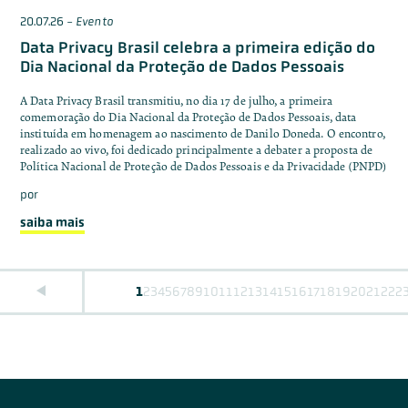
20.07.26
-
Evento
Data Privacy Brasil celebra a primeira edição do
Dia Nacional da Proteção de Dados Pessoais
A Data Privacy Brasil transmitiu, no dia 17 de julho, a primeira
comemoração do Dia Nacional da Proteção de Dados Pessoais, data
instituída em homenagem ao nascimento de Danilo Doneda. O encontro,
realizado ao vivo, foi dedicado principalmente a debater a proposta de
Política Nacional de Proteção de Dados Pessoais e da Privacidade (PNPD)
por
saiba mais
1
2
3
4
5
6
7
8
9
10
11
12
13
14
15
16
17
18
19
20
21
22
2