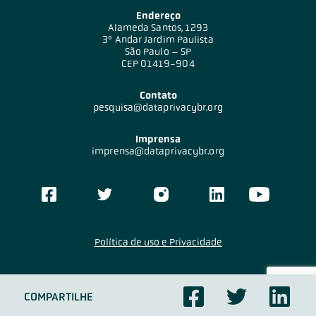
Endereço
Alameda Santos, 1293
3º Andar Jardim Paulista
São Paulo – SP
CEP 01419-904
Contato
pesquisa@dataprivacybr.org
Imprensa
imprensa@dataprivacybr.org
Política de uso e Privacidade
DataPrivacyBr
Research
Conteúdo sob licenciamento
CC BY-SA 4.0
COMPARTILHE