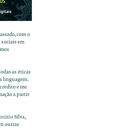
passado, com o
 sociais em
amos
odas as éticas
ma linguagem.
credito e me
mação a partir
rcízio Silva,
om outras