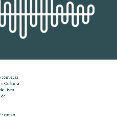
e conversa
 e Cultura
do livro
r de
uir com o