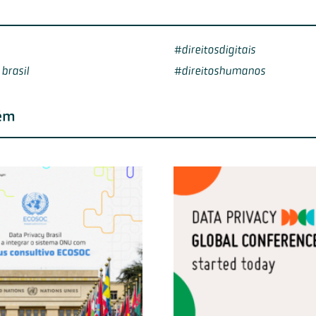
direitosdigitais
brasil
direitoshumanos
ém