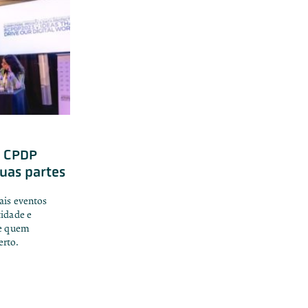
a CPDP
uas partes
ais eventos
cidade e
de quem
rto.