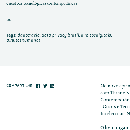
questões tecnológicas contemporâneas.
por
Tags:
dadocracia
,
data privacy brasil
,
direitosdigitais
,
direitoshumanos
No novo episód
COMPARTILHE
com Thiane N
Contemporânea
“
Griots e Tecn
Intelectuais N
O livro, organ