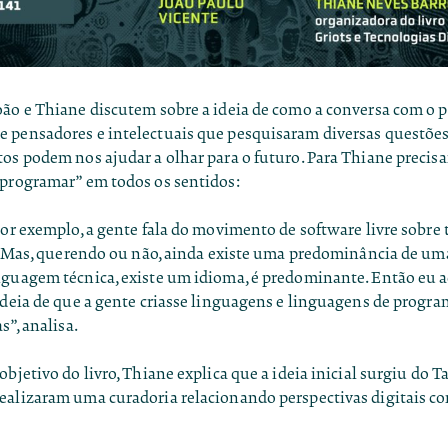
oão e Thiane discutem sobre a ideia de como a conversa com o 
 pensadores e intelectuais que pesquisaram diversas questões
tos podem nos ajudar a olhar para o futuro. Para Thiane precis
 programar” em todos os sentidos:
por exemplo, a gente fala do movimento de software livre sobre t
as. Mas, querendo ou não, ainda existe uma predominância de u
nguagem técnica, existe um idioma, é predominante. Então eu a
ideia de que a gente criasse linguagens e linguagens de progra
s”, analisa.
bjetivo do livro, Thiane explica que a ideia inicial surgiu do Ta
ealizaram uma curadoria relacionando perspectivas digitais c