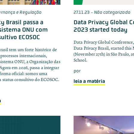
ernança e Regulação
27.11.23
-
Não categorizado
y Brasil passa a
Data Privacy Global 
 sistema ONU com
2023 started today
sultivo ECOSOC
Data Privacy Global Conference,
Data Privacy Brasil, started thi
rasil tem um forte histórico de
(November 27th) in São Paulo, a
processos internacionais,
School.
 sistema ONU, a Organização das
Agora em 2026, passa a integrar
por
 forma oficial: somos uma
m status consultivo do ECOSOC.
leia a matéria
a