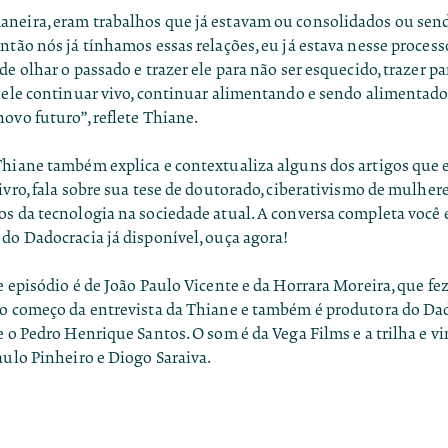
neira, eram trabalhos que já estavam ou consolidados ou sen
ntão nós já tínhamos essas relações, eu já estava nesse proces
de olhar o passado e trazer ele para não ser esquecido, trazer par
a ele continuar vivo, continuar alimentando e sendo alimenta
ovo futuro”, reflete Thiane.
Thiane também explica e contextualiza alguns dos artigos que 
ivro, fala sobre sua tese de doutorado, ciberativismo de mulher
os da tecnologia na sociedade atual. A conversa completa você 
 do Dadocracia já disponível,
ouça agora
!
e episódio é de João Paulo Vicente e da Horrara Moreira, que 
no começo da entrevista da Thiane e também é produtora do Da
e o Pedro Henrique Santos. O som é da Vega Films e a trilha e v
aulo Pinheiro e Diogo Saraiva.