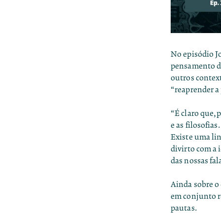
No episódio J
pensamento de
outros contex
“reaprender a
“É claro que, 
e as filosofi
Existe uma li
divirto com a 
das nossas fala
Ainda sobre o o
em conjunto r
pautas.