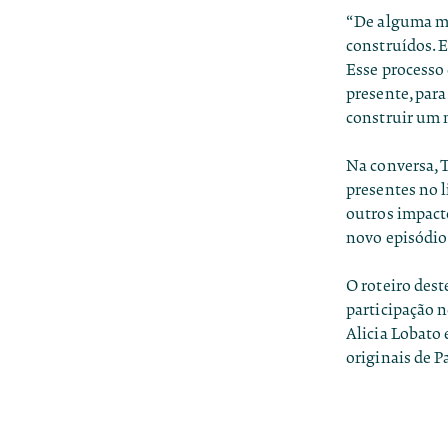
“De alguma ma
construídos. E
Esse processo 
presente, par
construir um n
Na conversa, 
presentes no l
outros impact
novo episódio
O roteiro dest
participação 
Alicia Lobato 
originais de P