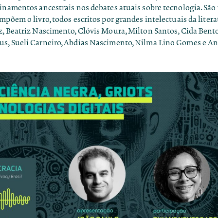
inamentos ancestrais nos debates atuais sobre tecnologia. São 
mpõem o livro, todos escritos por grandes intelectuais da liter
, Beatriz Nascimento, Clóvis Moura, Milton Santos, Cida Bento
s, Sueli Carneiro, Abdias Nascimento, Nilma Lino Gomes e An