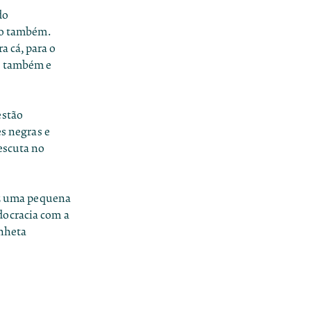
do
so também.
a cá, para o
do também e
estão
es negras e
escuta no
fez uma pequena
docracia com a
inheta