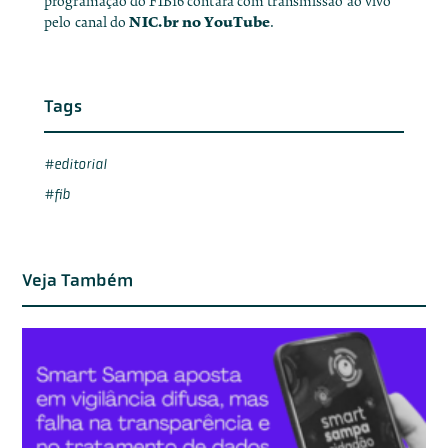
programação do FIB16 contará com transmissão ao vivo
NIC.br no YouTube
pelo canal do
.
Tags
editorial
fib
Veja Também