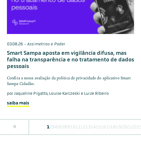
03.08.26
-
Assimetrias e Poder
Smart Sampa aposta em vigilância difusa, mas
falha na transparência e no tratamento de dados
pessoais
Confira a nossa avaliação da política de privacidade do aplicativo Smart
Sampa Cidadão.
por
Jaqueline Pigatto, Louise Karczeski e Luize Ribeiro
saiba mais
1
2
3
4
5
6
7
8
9
10
11
12
13
14
15
16
17
18
19
20
21
22
2