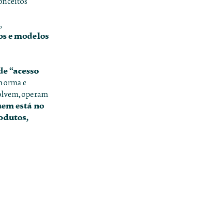
onceitos
,
os e modelos
de “acesso
 norma e
volvem, operam
em está no
odutos,