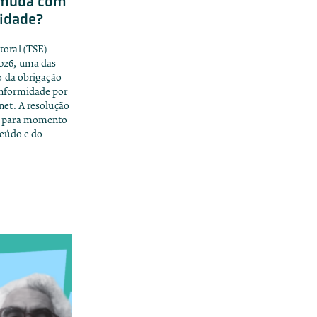
e muda com
midade?
toral (TSE)
2026, uma das
ão da obrigação
onformidade por
net. A resolução
ou para momento
teúdo e do