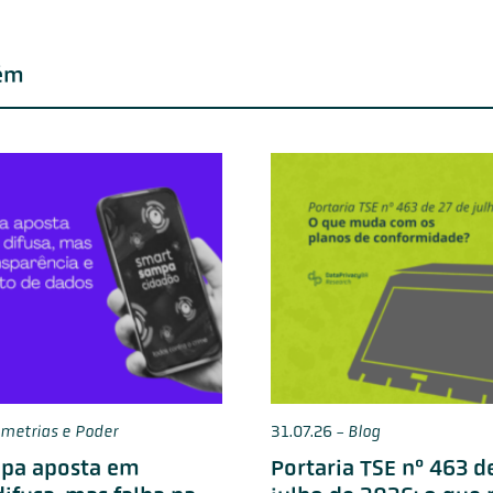
ém
imetrias e Poder
31.07.26
-
Blog
pa aposta em
Portaria TSE nº 463 d