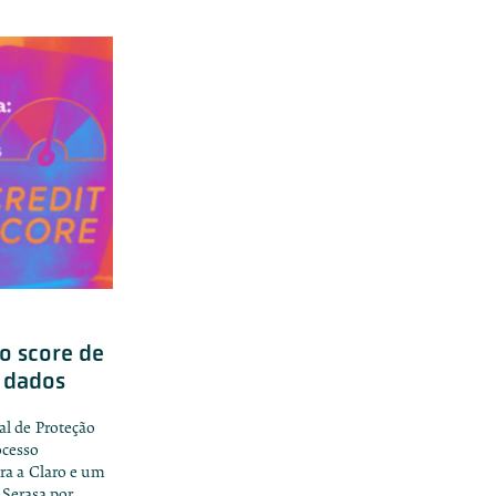
do score de
e dados
l de Proteção
ocesso
ra a Claro e um
 Serasa por