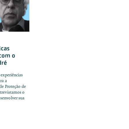
icas
 com o
dré
 experiências
ra a
 de Proteção de
ntrevistamos o
senvolver sua