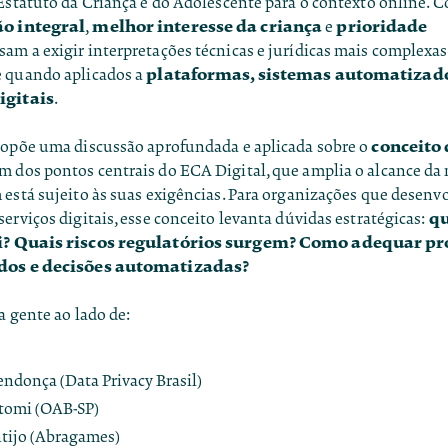
Estatuto da Criança e do Adolescente para o contexto online. C
ão integral
melhor interesse da criança
prioridade
,
e
sam a exigir interpretações técnicas e jurídicas mais complexas
plataformas, sistemas automatizad
 quando aplicados a
igitais
.
conceito 
ropõe uma discussão aprofundada e aplicada sobre o
um dos pontos centrais do ECA Digital, que amplia o alcance da
 está sujeito às suas exigências. Para organizações que desen
qu
erviços digitais, esse conceito levanta dúvidas estratégicas:
ei? Quais riscos regulatórios surgem? Como adequar pr
dos e decisões
automatizadas?
a gente ao lado de:
donça (Data Privacy Brasil)
tomi (OAB-SP)
tijo (Abragames)