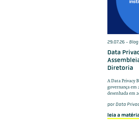
29.07.26
-
Blog
Data Priva
Assembleia
Diretoria
A Data Privacy B
governança em 2
desenhada em 20
por
Data Privac
leia a matéri