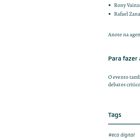
Rony Vainz
Rafael Zana
Anote na age
Para fazer 
O evento tam
debates crític
Tags
eca digital