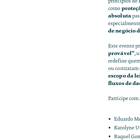
princípios do 
proteç
como
absoluta
pas
especialmente
de negócio d
Este evento p
provável”
, 
redefine quem
ou contratam s
escopo
da l
fluxos de da
Participe com 
Eduardo Men
Karolyne U
Raquel Gon