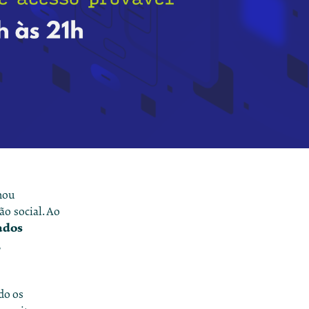
rmou
o social. Ao
ados
do os