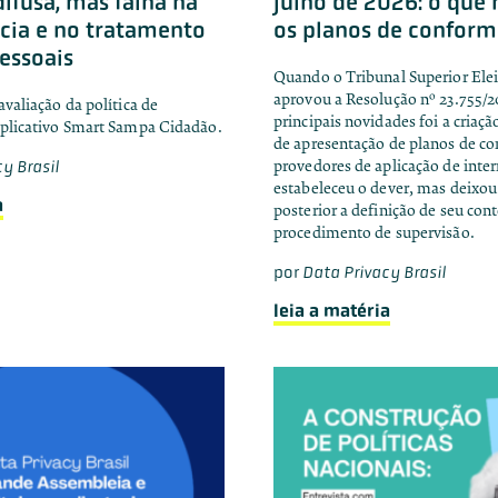
difusa, mas falha na
julho de 2026: o qu
cia e no tratamento
os planos de confor
essoais
Quando o Tribunal Superior Elei
aprovou a Resolução nº 23.755/
avaliação da política de
principais novidades foi a criaç
aplicativo Smart Sampa Cidadão.
de apresentação de planos de c
y Brasil
provedores de aplicação de inter
estabeleceu o dever, mas deix
a
posterior a definição de seu con
procedimento de supervisão.
por
Data Privacy Brasil
leia a matéria