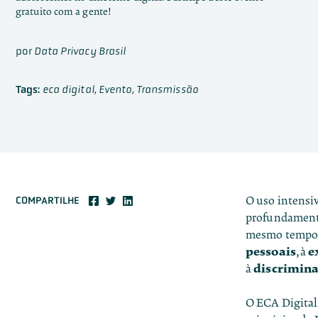
gratuito com a gente!
por
Data Privacy Brasil
Tags:
eca digital
,
Evento
,
Transmissão
O uso intensiv
COMPARTILHE
profundamente
mesmo tempo, 
pessoais
e
, à
discrimina
à
O ECA Digital