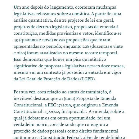
Um ano depois do lançamento, ocorreram mudanças
legislativas relevantes sobre a temática. A partir de uma
análise quantitativa, dentre
projetos de lei em geral,
projetos de decreto legislativo, propostas de emenda à
constituição, medidas provisórias e vetos,
identificou-se
49 (quarenta e nove) novas proposições que foram
apresentadas no período, enquanto 228 (duzentas e vinte
e oito) foram atualizadas no mesmo recorte temporal.
Isso demonstra que houve um pico quantitativo
significativo de propostas legislativas nesses doze meses,
mesmo em um contexto já posterior à entrada em vigor
da Lei Geral de Proteção de Dados (LGPD).
Por sua vez, com relação ao status de tramitação, é
inevitável destacar que 01 (uma) Proposta de Emenda
Constitucional, a PEC 17/2019, que originou a
Emenda
Constitucional 115/2022
, foi aprovada. A emenda,
sobre a
qual já debatemos em outra oportunidade
, foi um
verdadeiro marco, considerando que consagrou
a
proteção de dados pessoais como direito fundamental
autônomo na
Constituição Federal, além de ter definido a