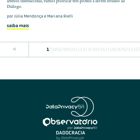
âmbito institucional, vamos priorizar três pontos a serem levados ao
Diálogo.
por
Júlia Mendonça e Mariana Rielli
saiba mais
1
2
3
4
5
6
7
8
9
10
11
12
13
14
15
16
17
18
19
20
21
22
2