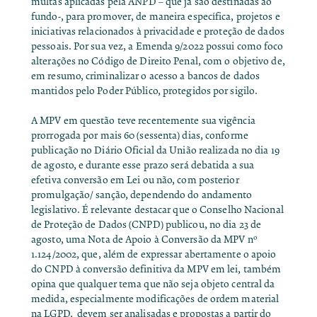
multas aplicadas pela ANPD – que já são destinadas ao
fundo-, para promover, de maneira específica, projetos e
iniciativas relacionados à privacidade e proteção de dados
pessoais. Por sua vez,
a Emenda 9/2022
possui como foco
alterações no Código de Direito Penal
, com o objetivo de,
em resumo, criminalizar o acesso a bancos de dados
mantidos pelo Poder Público, protegidos por sigilo.
A MPV em questão teve recentemente sua vigência
prorrogada por mais 60 (sessenta) dias, conforme
publicação no Diário Oficial da União
realizada no dia 19
de agosto, e durante esse prazo será debatida a sua
efetiva conversão em Lei ou não, com posterior
promulgação/ sanção, dependendo do andamento
legislativo. É relevante destacar que o Conselho Nacional
de Proteção de Dados (CNPD) publicou, no dia 23 de
agosto, uma
Nota de Apoio à Conversão da MPV nº
1.124/2002
, que, além de expressar abertamente o apoio
do CNPD à conversão definitiva da MPV em lei, também
opina que qualquer tema que não seja objeto central da
medida, especialmente
modificações de ordem material
na LGPD, devem ser analisadas e propostas a partir do