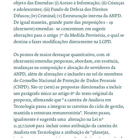
objeto das Emendas: (i) Acesso à Informação; (ii) Crianças
e adolescentes; (iii) Fundo de Defesa dos Direitos
Difusos; (iv) Criminal; (v) Estruturação interna da ANPD.
De igual maneira, grande parte das proposições – 19
(dezenove) emendas- se concentram em sugerir
alterações para o artigo 7º da Medida Provisória, o qual se
destina a fazer modificações diretamente na LGPD.
Os pontos de maior destaque quantitativo, com 16
(dezesseis) emendas propostas, abordam, em essência,
mudanças na composição e alocação de servidores da
ANPD, além de alterações e inclusões no rol de membros
do Conselho Nacional de Proteção de Dados Pessoais
(CNPD). São 07 (sete) as propostas direcionadas a incluir
um parágrafo único ao artigo 6º do texto original da
proposta, afirmando que “a carreira de Analista em
Tecnologia passa a integrar as carreiras do ciclo de gestão,
mantida a estrutura remuneratória”. Noutro passo,
igualmente é sugerida uma alteração na
Lei nº
11.357/2006
para incluir como atribuição da carreira de
Analista em Tecnologias a atribuição de “planejar,