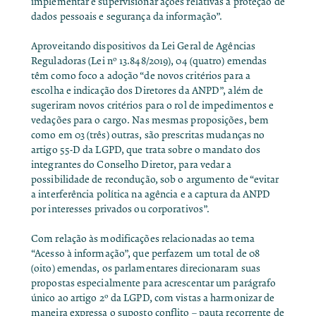
implementar e supervisionar ações relativas à proteção de
dados pessoais e segurança da informação”.
Aproveitando dispositivos da Lei Geral de Agências
Reguladoras (
Lei nº 13.848/2019
), 04 (quatro) emendas
têm como foco a adoção “de novos critérios para a
escolha e indicação dos Diretores da ANPD”, além de
sugeriram novos critérios para o rol de impedimentos e
vedações para o cargo. Nas mesmas proposições, bem
como em 03 (três) outras, são prescritas mudanças no
artigo 55-D da LGPD, que trata sobre o mandato dos
integrantes do Conselho Diretor, para vedar a
possibilidade de recondução, sob o argumento de “evitar
a interferência política na agência e a captura da ANPD
por interesses privados ou corporativos”.
Com relação às modificações relacionadas ao tema
“Acesso à informação”, que perfazem um total de 08
(oito) emendas, os parlamentares direcionaram suas
propostas especialmente para
acrescentar um parágrafo
único ao artigo 2º da LGPD
, com vistas a harmonizar de
maneira expressa o suposto conflito –
pauta recorrente de