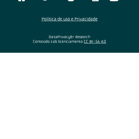
Política de uso e Privacidade
DataPrivacyBr
Research
Conteúdo sob licenciamento
CC BY-SA 4.0