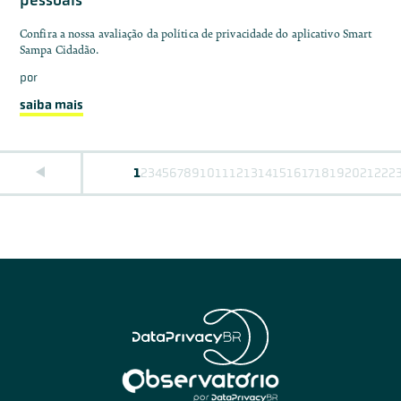
pessoais
Confira a nossa avaliação da política de privacidade do aplicativo Smart
Sampa Cidadão.
por
saiba mais
1
2
3
4
5
6
7
8
9
10
11
12
13
14
15
16
17
18
19
20
21
22
2