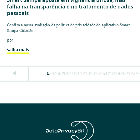
Smart Sampa aposta em vigilância difusa, mas
falha na transparência e no tratamento de dados
pessoais
Confira a nossa avaliação da política de privacidade do aplicativo Smart
Sampa Cidadão.
por
saiba mais
1
2
3
4
5
6
7
8
9
10
11
12
13
14
15
16
17
18
19
20
21
22
2