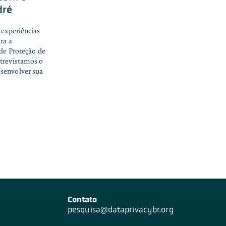
dré
 experiências
ra a
 de Proteção de
ntrevistamos o
senvolver sua
Contato
pesquisa@dataprivacybr.org