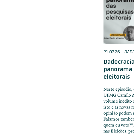
21.07.26
-
DAD
Dadocracia
panorama 
eleitorais
Neste episódio,
UFMG Camilo Ag
volume inédito d
isto e as novas 
opinião podem si
Falamos também 
quem eu voto?”,
nas Eleições, p