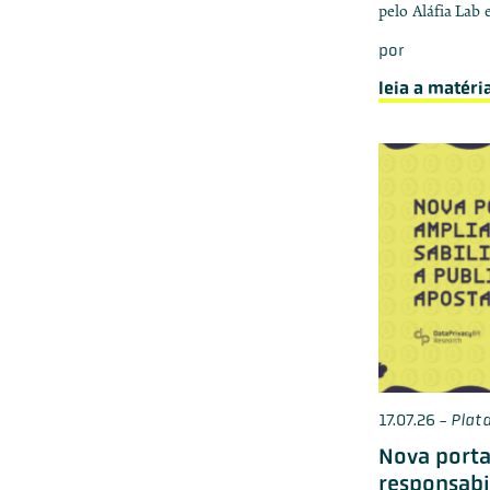
pelo Aláfia Lab e
por
leia a matéri
17.07.26
-
Plata
Nova porta
responsabi