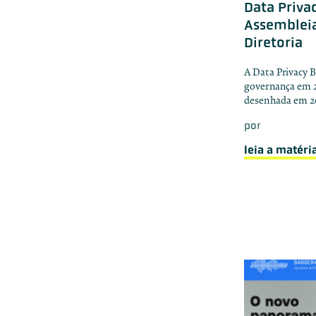
Data Priva
Assembleia
Diretoria
A Data Privacy B
governança em 2
desenhada em 20
por
leia a matéri