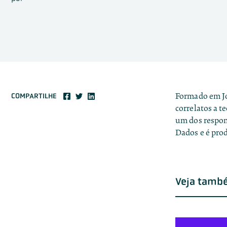
Formado em Jo
COMPARTILHE
correlatos a t
um dos respon
Dados e é pro
Veja tamb