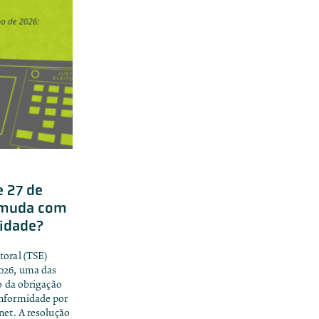
e 27 de
e muda com
midade?
toral (TSE)
2026, uma das
ão da obrigação
onformidade por
net. A resolução