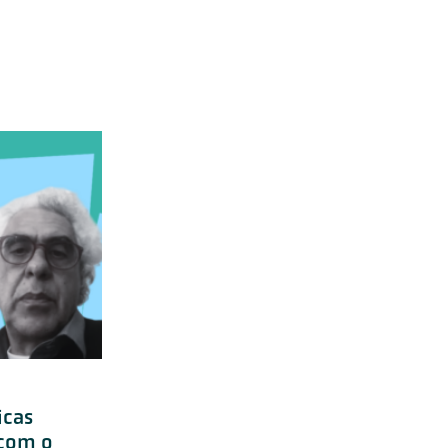
icas
 com o