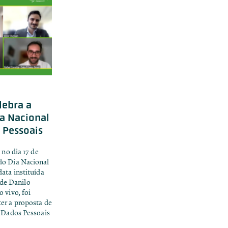
lebra a
ia Nacional
 Pessoais
 no dia 17 de
do Dia Nacional
ata instituída
de Danilo
 vivo, foi
er a proposta de
e Dados Pessoais