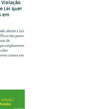
 Violação
e Lei quer
s em
de alterar a Lei
D) ao dar passe
esas de
lgar amplamente
 eles
meter crimes em