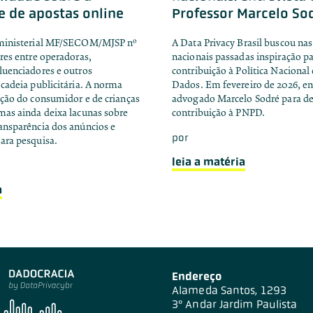
e de apostas online
Professor Marcelo So
rministerial MF/SECOM/MJSP nº
A Data Privacy Brasil buscou nas
eres entre operadoras,
nacionais passadas inspiração pa
luenciadores e outros
contribuição à Política Nacional
 cadeia publicitária. A norma
Dados. Em fevereiro de 2026, e
eção do consumidor e de crianças
advogado Marcelo Sodré para de
mas ainda deixa lacunas sobre
contribuição à PNPD.
ansparência dos anúncios e
por
ara pesquisa.
leia a matéria
a
Endereço
Alameda Santos, 1293
3º Andar Jardim Paulista