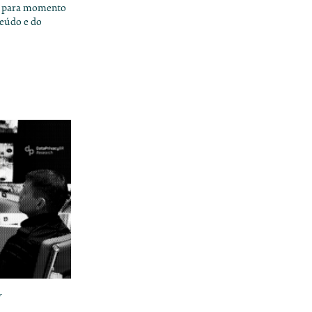
ou para momento
teúdo e do
r