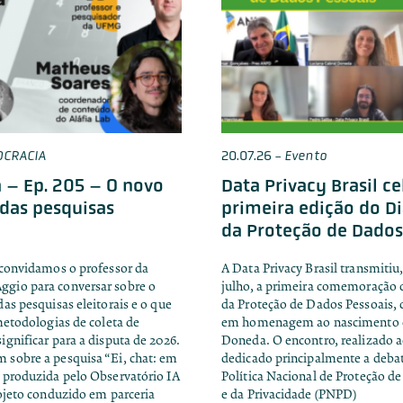
OCRACIA
20.07.26
-
Evento
 – Ep. 205 – O novo
Data Privacy Brasil ce
das pesquisas
primeira edição do D
da Proteção de Dados
 convidamos o professor da
A Data Privacy Brasil transmitiu,
gio para conversar sobre o
julho, a primeira comemoração 
as pesquisas eleitorais e o que
da Proteção de Dados Pessoais, d
metodologias de coleta de
em homenagem ao nascimento 
gnificar para a disputa de 2026.
Doneda. O encontro, realizado ao
sobre a pesquisa “Ei, chat: em
dedicado principalmente a debat
 produzida pelo Observatório IA
Política Nacional de Proteção d
rojeto conduzido em parceria
e da Privacidade (PNPD)